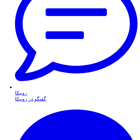
روبیکا
گفتگو در روبیکا