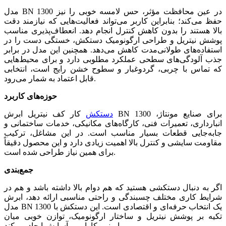
مدل BN 1300 در عین محافظت مؤثر، حس لامسه خوبی را نیز
حفظ می‌کند؛ بنابراین کاربر می‌تواند فعالیت‌هایی که نیازمند دقت
بالا هستند را بدون کاهش کنترل انجام دهد. انعطاف‌پذیری مناسب
پوشش نیتریل و طراحی ارگونومیک دستکش، خستگی دست را در
استفاده‌های طولانی‌مدت کاهش می‌دهد. همچنین این مدل در برابر
جذب آلودگی‌های سطحی عملکرد مطلوبی دارد و برای محیط‌هایی
که تماس با چربی، گردوغبار و سطوح خشن رایج است، انتخابی
قابل اعتماد به شمار می‌رود.
حوزه‌های کاربرد
دستکش
کار کف نیتریل ابرش BN 1300 برای صنایع مونتاژ،
انبارداری، تعمیرات فنی، کارگاه‌های مکانیکی، خدمات ساختمانی و
جابه‌جایی قطعات بسیار مناسب است. در این مشاغل، ترکیب
مقاومت سایشی و کنترل بالا اهمیت زیادی دارد و این محصول دقیقاً
برای همین نیاز طراحی شده است.
جمع‌بندی
اگر به دنبال دستکشی هستید که هم دوام بالا داشته باشد و هم در
شرایط کاری مختلف چسبندگی و راحتی مناسبی ارائه دهد، ابرش
مدل BN 1300 یک انتخاب حرفه‌ای و اقتصادی است. این دستکش با
تکیه بر پوشش نیتریل و ساختار ارگونومیک، توازن خوبی میان
ایمنی، کارایی و آسایش ایجاد می‌کند.