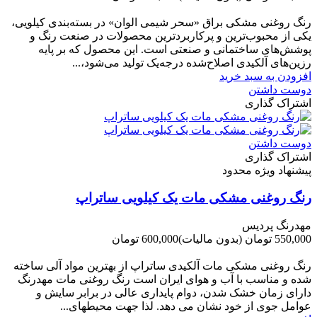
-60,000 تومان
رنگ روغنی مشکی براق «سحر شیمی الوان» در بسته‌بندی کیلویی،
یکی از محبوب‌ترین و پرکاربردترین محصولات در صنعت رنگ و
پوشش‌های ساختمانی و صنعتی است. این محصول که بر پایه
رزین‌های آلکیدی اصلاح‌شده درجه‌یک تولید می‌شود،...
افزودن به سبد خرید
دوست داشتن
اشتراک گذاری
دوست داشتن
اشتراک گذاری
پیشنهاد ویژه محدود
رنگ روغنی مشکی مات یک کیلویی ساتراپ
مهدرنگ پردیس
550,000 تومان
(بدون مالیات)
600,000 تومان
-50,000 تومان
رنگ روغنی مشکی مات آلکیدی ساتراپ از بهترین مواد آلی ساخته
شده و مناسب با آب و هوای ایران است رنگ روغنی مات مهدرنگ
دارای زﻣﺎن ﺧﺸﮏ ﺷﺪن، دوام ﭘﺎﯾﺪاری عالی در ﺑﺮاﺑﺮ ﺳﺎﯾﺶ و
ﻋﻮاﻣﻞ ﺟﻮی از ﺧﻮد ﻧﺸﺎن ﻣﯽ دﻫﺪ. ﻟﺬا ﺟﻬﺖ ﻣﺤﯿﻄ‌‌ﻬﺎی...