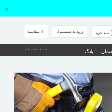
×
ورود به سیستم
مقایسه
سبد خرید
02632252332
تمان
بلاگ