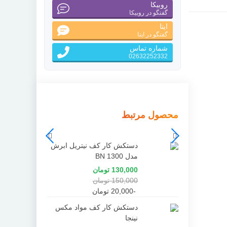
روبیکا
گفتگو در روبیکا
ایتا
گفتگو در ایتا
شماره تماس
02632252332
محصول مرتبط
دستکش کار کف نیتریل ابرش
مدل BN 1300
130,000 تومان
150,000 تومان
-20,000 تومان
دستکش کار کف مواد مکس
نینجا