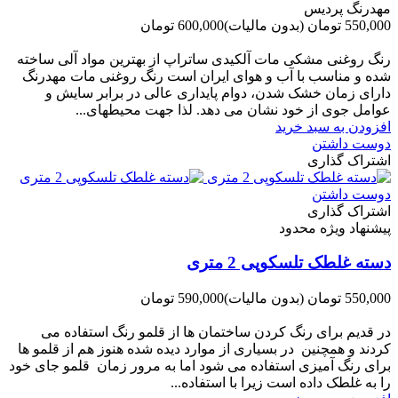
مهدرنگ پردیس
550,000 تومان
(بدون مالیات)
600,000 تومان
-50,000 تومان
رنگ روغنی مشکی مات آلکیدی ساتراپ از بهترین مواد آلی ساخته
شده و مناسب با آب و هوای ایران است رنگ روغنی مات مهدرنگ
دارای زﻣﺎن ﺧﺸﮏ ﺷﺪن، دوام ﭘﺎﯾﺪاری عالی در ﺑﺮاﺑﺮ ﺳﺎﯾﺶ و
ﻋﻮاﻣﻞ ﺟﻮی از ﺧﻮد ﻧﺸﺎن ﻣﯽ دﻫﺪ. ﻟﺬا ﺟﻬﺖ ﻣﺤﯿﻄ‌‌ﻬﺎی...
افزودن به سبد خرید
دوست داشتن
اشتراک گذاری
دوست داشتن
اشتراک گذاری
پیشنهاد ویژه محدود
دسته غلطک تلسکوپی 2 متری
550,000 تومان
(بدون مالیات)
590,000 تومان
-40,000 تومان
در قدیم برای رنگ کردن ساختمان ها از قلمو رنگ استفاده می
کردند و همچنین در بسیاری از موارد دیده شده هنوز هم از قلمو ها
برای رنگ آمیزی استفاده می شود اما به مرور زمان قلمو جای خود
را به غلطک داده است زیرا با استفاده...