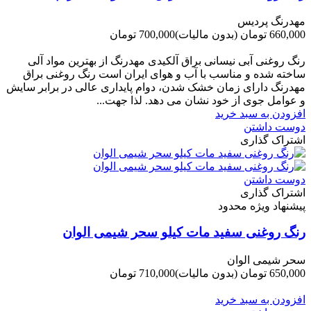
مهدرنگ پردیس
660,000 تومان
(بدون مالیات)
700,000 تومان
-40,000 تومان
رنگ روغنی آبی نیسانی براق آلکیدی مهدرنگ از بهترین مواد آلی
ساخته شده و مناسب با آب و هوای ایران است رنگ روغنی براق
مهدرنگ دارای زﻣﺎن ﺧﺸﮏ ﺷﺪن، دوام ﭘﺎﯾﺪاری عالی در ﺑﺮاﺑﺮ ﺳﺎﯾﺶ
و ﻋﻮاﻣﻞ ﺟﻮی از ﺧﻮد ﻧﺸﺎن ﻣﯽ دﻫﺪ. ﻟﺬا ﺟﻬﺖ...
افزودن به سبد خرید
دوست داشتن
اشتراک گذاری
دوست داشتن
اشتراک گذاری
پیشنهاد ویژه محدود
رنگ روغنی سفید مات کیلو سحر شیمی الوان
سحر شیمی الوان
650,000 تومان
(بدون مالیات)
710,000 تومان
-60,000 تومان
افزودن به سبد خرید