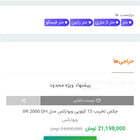
برچسب ها
متر
متر 3 متری
متر رابین
متر فیسکو
حراجی‌ها
پیشنهاد ویژه محدود
دوست داشتن
چکش تخریب 15 کیلویی ویوارکس مدل VR 2000 DH
ویوارکس
21,198,000 تومان
24,000,000 تومان
-2,802,000 تومان