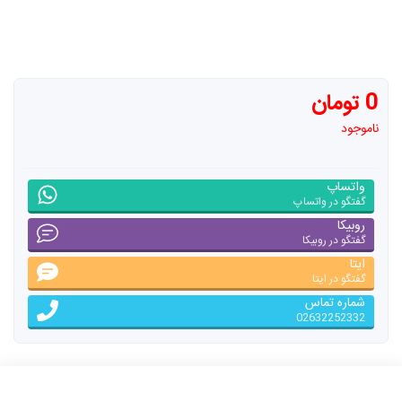
0 تومان
ناموجود
واتساپ
گفتگو در واتساپ
روبیکا
گفتگو در روبیکا
ایتا
گفتگو در ایتا
شماره تماس
02632252332