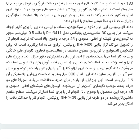
180 درجه است و حداکثر خطای این محصول نیز در حالت قرارگیری نرمال برابر با 0.5
میلی‌متر است تا تمام نیازهای کاربر را پوشش دهد. حفره‌‌های موجود در دو طرف این
ابزار، به کاربر کمک می‌کند تا به راحتی و در عین حال با سرعت بالا عملیات اندازه‌گیری
زوایای مختلف و صاف‌بودن سطوح را انجام دهد.
بدنه آلومینیومی این تراز علاوه بر سبک‌بودن، تسلط و ایمنی بالایی را برای کاربر ایجاد
می‌‌کند. تراز بنایی 30 سانتی‌متری رونیکس مدل RH-9411 با دقت 0.5 میلی‌متر، مجهز
به کپسول‌های شیشه‌‌ای افقی، عمودی و 45 درجه با وضوح بالا است که فرآیند انجام کار
را تسهیل می‌‌کند.تراز بنایی RH-9409 رونیکس، ابزاری ساده اما پرکاربرد است که برای
تشخیص ناهمواری یا ترازبودن سطوح مختلف در فعالیت‌های نجاری، کارهای فنی خانگی
و ... به کار شما می‌آید.همچنین از این تراز برای منظم‌کردن دکور منزل، انجام پروژه‌های
DIY و تعمیرات، انجام فعالیت‌های نجاری، زیباسازی فضا، آویزان‌کردن تابلو و ... استفاده
می‌شود. بدنه آلومینیومی و سبک این ابزار، کنترل آن را برای کاربر راحت‌تر کرده و بر طول
عمر آن می‌افزاید. سایز بدنه این ابزار، 300 میلی‌متر و ضخامت پروفیل پلاستیکی آن
1.6 میلی‌متر است. این پروفیل، از تراز در برابر ضربه محافظت می‌کند. سوراخ‌های دو
طرف بدنه، موجب نگهداری آسان‌تر آن می‌شوند. کپسول‌های شیشه‌ای افقی، عمودی و
45 درجه این محصول با وضوح بالا، انجام کار را برای شما آسان‌تر می‌کنند. سطح مقطع
ماشین‌کاری‌شده در دو طرف تراز بنایی RH-9409 رونیکس، انجام کار با حداکثر دقت را
امکان‌پذیر می‌کند.