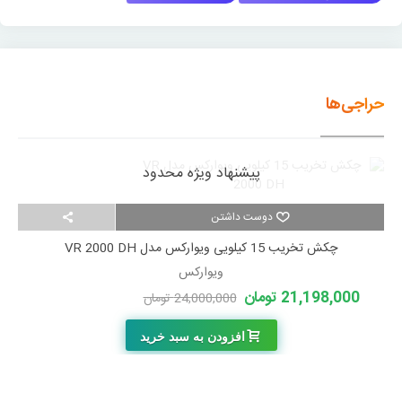
حراجی‌ها
پیشنهاد ویژه محدود
دوست داشتن
چکش تخریب 15 کیلویی ویوارکس مدل VR 2000 DH
ویوارکس
21,198,000 تومان
24,000,000 تومان
-2,802,000 تومان
افزودن به سبد خرید