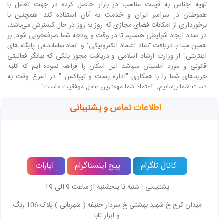
تهیه اجناس به قیمت مناسب در بازار حاصل کرده در جهت تعامل با
هموطنان در سراسر ایران و خدمت به آنان استفاده کند. همچنین با
برخورداری از امکانات فضای مجازی که روز به روز در حال گسترش می‌باشد،
در صدد ایجاد شرایطی هستیم تا در وقت و بودجه شما صرفه‌جویی شود. بر
همین مبنا با دریافت "نماد اعتماد الکترونیکی" و "نماد ساماندهی پایگاه های
اینترنتی" از وزارت ارشاد اسلامی و دریافت مجوز بانکی که بیانگر فعالیتی
قانونی و مورد اطمینان میباشد این امکان را فراهم نموده ایم که کلیه
خریدهای شما را با همکاری "اداره پست و تیپاکس " در اسرع وقت به
دست شما برسانیم. "اعتماد شما مهمترین عامل موفقیت ماست"
اطلاعات تماس و پشتیبانی
کانال تلگرام
پیج اینستاگرام
آپارات
پشتیبانی : شنبه تا پنجشنبه از ساعت 9 الی 19
میدان کرج خ شهید بهشتی خ سردار حنیفه ( شهربانی ) پلاک 106 رنگ
و ابزار تابا