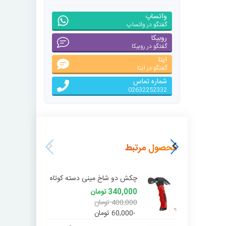
واتساپ
گفتگو در واتساپ
روبیکا
گفتگو در روبیکا
ایتا
گفتگو در ایتا
شماره تماس
02632252332
محصول مرتبط
چکش دو شاخ مینی دسته کوتاه
چی
340,000 تومان
400,000 تومان
0 تومان
-60,000 تومان