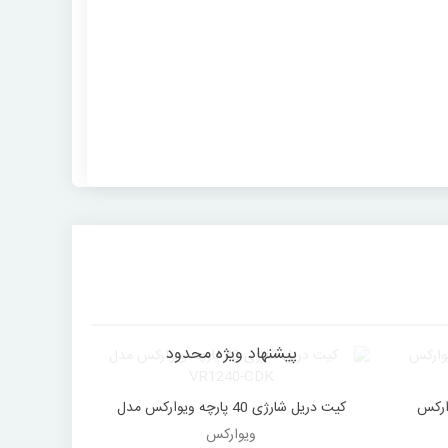
پیشنهاد ویژه محدود
پ
یوارکس
کیت دریل شارژی 40 پارچه ویوارکس مدل
دوست داشتن
د
VR1240-CDK
ویوارکس