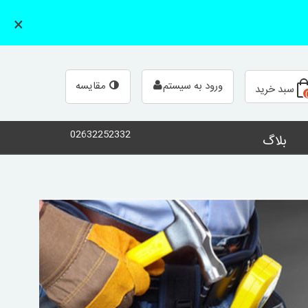
×
مقایسه
ورود به سیستم
سبد خرید
02632252332
بلاگ