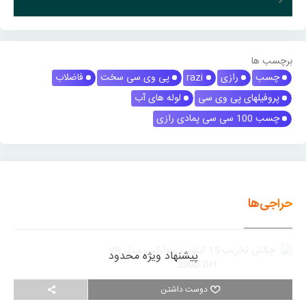
برچسب ها
چسب
رازی
razi
پی وی سی سخت
فاضلاب
پروفیلهای پی وی سی
لوله های آب
چسب 100 سی سی پمادی رازی
حراجی‌ها
پیشنهاد ویژه محدود
دوست داشتن