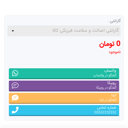
گارانتی :
0 تومان
ناموجود
واتساپ
گفتگو در واتساپ
روبیکا
گفتگو در روبیکا
ایتا
گفتگو در ایتا
شماره تماس
02632252332