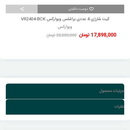
دوست داشتن
کیت شارژی 4 عددی براشلس ویوارکس VR2404-BCK
ویوارکس
17,898,000 تومان
20,000,000 تومان
-2,102,000 تومان
جزئیات محصول
نظرات