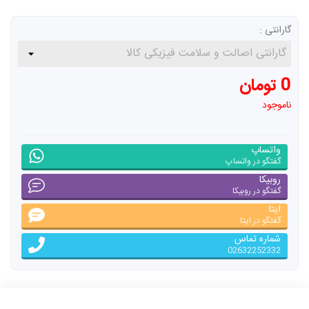
گارانتی :
0 تومان
ناموجود
واتساپ
گفتگو در واتساپ
روبیکا
گفتگو در روبیکا
ایتا
گفتگو در ایتا
شماره تماس
02632252332