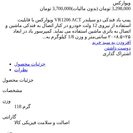
ویوارکس
3,298,000 تومان
(بدون مالیات)
3,700,000 تومان
-402,000 تومان
پمپ باد فندکی دو سیلندر VR1206 ACT ویوارکس با قابلیت
استفاده از نیروی 12 ولت خودرو در کنار اتصال به فندکی ماشین و
اتصال به باتری ماشین استفاده می نماید. کمپرسور باد در ابعاد
۲۵×۸.۵×۲۰ سانتی‌متر و وزن 1/8 کیلوگرم به...
افزودن به سبد خرید
دوست داشتن
اشتراک گذاری
جزئیات محصول
نظرات
جزئیات محصول
مشخصات
وزن
118 گرم
گارانتی
اصالت و سلامت فیزیکی کالا
جنس