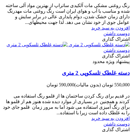
رنگ روغنی مشکی مات آلکیدی ساتراپ از بهترین مواد آلی ساخته
شده و مناسب با آب و هوای ایران است رنگ روغنی مات مهدرنگ
دارای زﻣﺎن ﺧﺸﮏ ﺷﺪن، دوام ﭘﺎﯾﺪاری عالی در ﺑﺮاﺑﺮ ﺳﺎﯾﺶ و
ﻋﻮاﻣﻞ ﺟﻮی از ﺧﻮد ﻧﺸﺎن ﻣﯽ دﻫﺪ. ﻟﺬا ﺟﻬﺖ ﻣﺤﯿﻄ‌‌ﻬﺎی...
افزودن به سبد خرید
دوست داشتن
اشتراک گذاری
دوست داشتن
اشتراک گذاری
پیشنهاد ویژه محدود
دسته غلطک تلسکوپی 2 متری
550,000 تومان
(بدون مالیات)
590,000 تومان
-40,000 تومان
در قدیم برای رنگ کردن ساختمان ها از قلمو رنگ استفاده می
کردند و همچنین در بسیاری از موارد دیده شده هنوز هم از قلمو ها
برای رنگ آمیزی استفاده می شود اما به مرور زمان قلمو جای خود
را به غلطک داده است زیرا با استفاده...
افزودن به سبد خرید
دوست داشتن
اشتراک گذاری