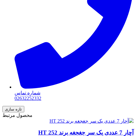
شماره تماس
02632252332
محصول مرتبط
آچار 7 عددی یک سر جغجغه برند HT 252