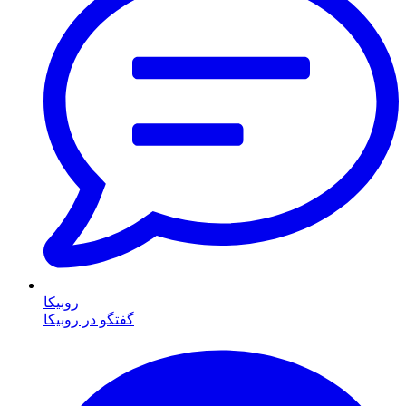
روبیکا
گفتگو در روبیکا