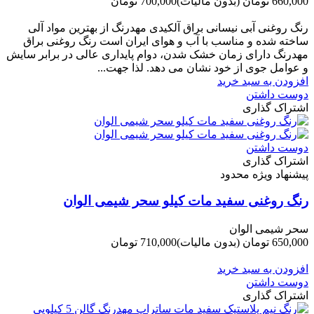
660,000 تومان
(بدون مالیات)
700,000 تومان
-40,000 تومان
رنگ روغنی آبی نیسانی براق آلکیدی مهدرنگ از بهترین مواد آلی
ساخته شده و مناسب با آب و هوای ایران است رنگ روغنی براق
مهدرنگ دارای زﻣﺎن ﺧﺸﮏ ﺷﺪن، دوام ﭘﺎﯾﺪاری عالی در ﺑﺮاﺑﺮ ﺳﺎﯾﺶ
و ﻋﻮاﻣﻞ ﺟﻮی از ﺧﻮد ﻧﺸﺎن ﻣﯽ دﻫﺪ. ﻟﺬا ﺟﻬﺖ...
افزودن به سبد خرید
دوست داشتن
اشتراک گذاری
دوست داشتن
اشتراک گذاری
پیشنهاد ویژه محدود
رنگ روغنی سفید مات کیلو سحر شیمی الوان
سحر شیمی الوان
650,000 تومان
(بدون مالیات)
710,000 تومان
-60,000 تومان
افزودن به سبد خرید
دوست داشتن
اشتراک گذاری