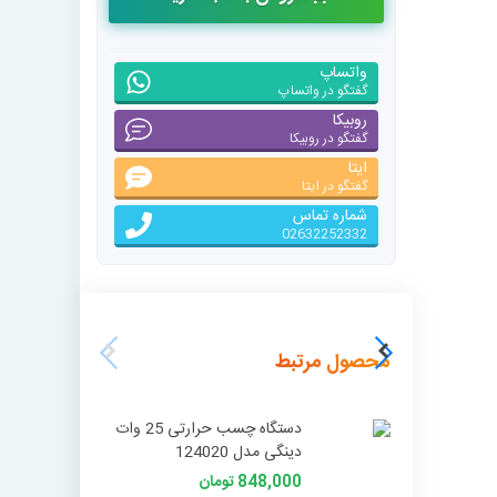
واتساپ
گفتگو در واتساپ
روبیکا
گفتگو در روبیکا
ایتا
گفتگو در ایتا
شماره تماس
02632252332
محصول مرتبط
دستگاه چسب حرارتی 25 وات
دینگی مدل 124020
150*6 دینگی
848,000 تومان
000