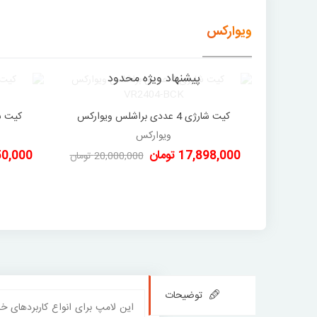
ویوارکس
پیشنهاد ویژه محدود
کیت شارژی 4 عددی براشلس ویوارکس
دوست داشتن
VR2404-BCK
ویوارکس
17,898,000 تومان
2,950,000
20,000,000 تومان
-2,102,000 تومان
توضیحات
این لامپ برای انواع کاربردهای خا