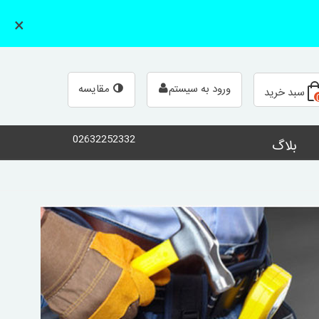
×
مقایسه
ورود به سیستم
سبد خرید
02632252332
بلاگ