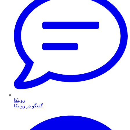
روبیکا
گفتگو در روبیکا