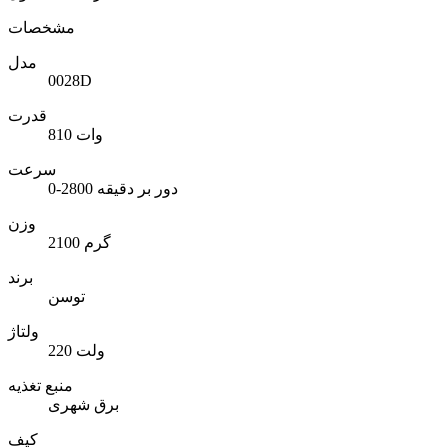
مشخصات
مدل
0028D
قدرت
810 وات
سرعت
0-2800 دور بر دقیقه
وزن
2100 گرم
برند
توسن
ولتاژ
220 ولت
منبع تغذیه
برق شهری
کیف