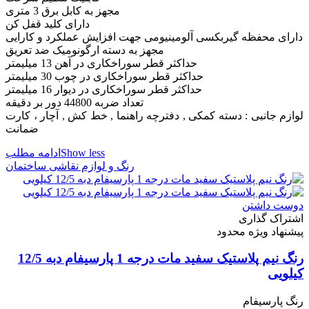
مجهز به کابل برق 3 متری
دارای کلید قفل کن
دارای محفظه گیربکسی آلومینیومی جهت افزایش عملکرد و کارایی
مجهز به دسته ارگونومیک ضد تعریق
حداکثر قطر سوراخکاری در آهن 13 میلیمتر
حداکثر قطر سوراخکاری در چوب 30 میلیمتر
حداکثر قطر سوراخکاری در دیوار 16 میلیمتر
تعداد ضربه 44800 دور بر دقیقه
لوازم جانبی : دسته کمکی , دفترچه‌ راهنما , خط کش , آچار ، کارت
ضمانت
Show less
ادامه مطلب
رنگ و لوازم نقاشی ساختمان
دوست داشتن
اشتراک گذاری
پیشنهاد ویژه محدود
رنگ نیم پلاستیک سفید مات درجه 1 پارسیفام دبه 12/5
کیلویی
رنگ پارسیفام