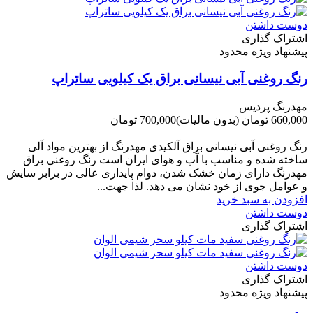
دوست داشتن
اشتراک گذاری
پیشنهاد ویژه محدود
رنگ روغنی آبی نیسانی براق یک کیلویی ساتراپ
مهدرنگ پردیس
660,000 تومان
(بدون مالیات)
700,000 تومان
-40,000 تومان
رنگ روغنی آبی نیسانی براق آلکیدی مهدرنگ از بهترین مواد آلی
ساخته شده و مناسب با آب و هوای ایران است رنگ روغنی براق
مهدرنگ دارای زﻣﺎن ﺧﺸﮏ ﺷﺪن، دوام ﭘﺎﯾﺪاری عالی در ﺑﺮاﺑﺮ ﺳﺎﯾﺶ
و ﻋﻮاﻣﻞ ﺟﻮی از ﺧﻮد ﻧﺸﺎن ﻣﯽ دﻫﺪ. ﻟﺬا ﺟﻬﺖ...
افزودن به سبد خرید
دوست داشتن
اشتراک گذاری
دوست داشتن
اشتراک گذاری
پیشنهاد ویژه محدود