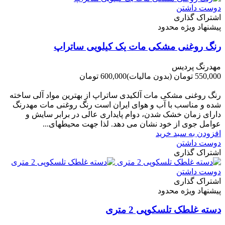
دوست داشتن
اشتراک گذاری
پیشنهاد ویژه محدود
رنگ روغنی مشکی مات یک کیلویی ساتراپ
مهدرنگ پردیس
550,000 تومان
(بدون مالیات)
600,000 تومان
-50,000 تومان
رنگ روغنی مشکی مات آلکیدی ساتراپ از بهترین مواد آلی ساخته
شده و مناسب با آب و هوای ایران است رنگ روغنی مات مهدرنگ
دارای زﻣﺎن ﺧﺸﮏ ﺷﺪن، دوام ﭘﺎﯾﺪاری عالی در ﺑﺮاﺑﺮ ﺳﺎﯾﺶ و
ﻋﻮاﻣﻞ ﺟﻮی از ﺧﻮد ﻧﺸﺎن ﻣﯽ دﻫﺪ. ﻟﺬا ﺟﻬﺖ ﻣﺤﯿﻄ‌‌ﻬﺎی...
افزودن به سبد خرید
دوست داشتن
اشتراک گذاری
دوست داشتن
اشتراک گذاری
پیشنهاد ویژه محدود
دسته غلطک تلسکوپی 2 متری