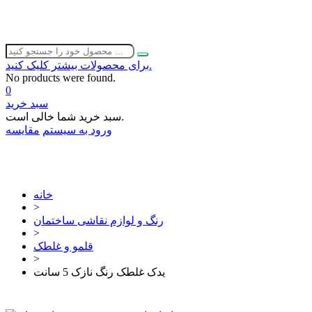
برای محصولات بیشتر کلیک کنید.
No products were found.
0
سبد خرید
سبد خرید شما خالی است.
ورود به سیستم
مقایسه
02632252332
خانه
>
رنگ و لوازم نقاشی ساختمان
>
قلمو و غلطک
>
یدک غلطک رنگ نازک 5 سانت