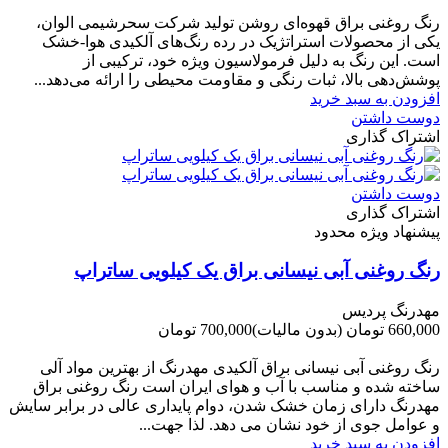
-60,000 تومان
رنگ روغنی براق قهوه‌ای روشن تولید شرکت سحرشیمی الوان،
یکی از محصولات استراتژیک در رده رنگ‌های آلکیدی هوا-خشک
است. این رنگ به دلیل فرمولاسیون ویژه خود، ترکیبی از
پوشش‌دهی بالا، ثبات رنگی و مقاومت محیطی را ارائه می‌دهد...
افزودن به سبد خرید
دوست داشتن
اشتراک گذاری
دوست داشتن
اشتراک گذاری
پیشنهاد ویژه محدود
رنگ روغنی آبی نیسانی براق یک کیلویی ساتراپ
مهدرنگ پردیس
660,000 تومان
(بدون مالیات)
700,000 تومان
-40,000 تومان
رنگ روغنی آبی نیسانی براق آلکیدی مهدرنگ از بهترین مواد آلی
ساخته شده و مناسب با آب و هوای ایران است رنگ روغنی براق
مهدرنگ دارای زﻣﺎن ﺧﺸﮏ ﺷﺪن، دوام ﭘﺎﯾﺪاری عالی در ﺑﺮاﺑﺮ ﺳﺎﯾﺶ
و ﻋﻮاﻣﻞ ﺟﻮی از ﺧﻮد ﻧﺸﺎن ﻣﯽ دﻫﺪ. ﻟﺬا ﺟﻬﺖ...
افزودن به سبد خرید