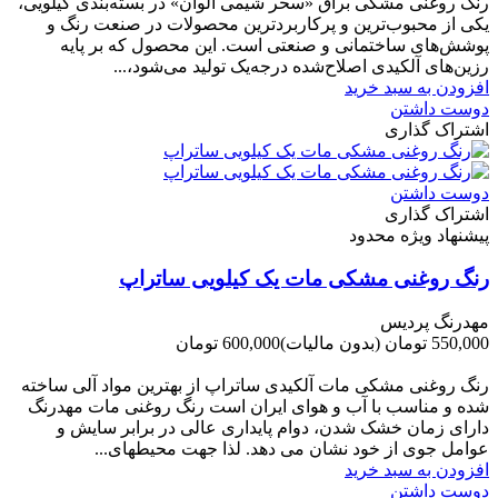
رنگ روغنی مشکی براق «سحر شیمی الوان» در بسته‌بندی کیلویی،
یکی از محبوب‌ترین و پرکاربردترین محصولات در صنعت رنگ و
پوشش‌های ساختمانی و صنعتی است. این محصول که بر پایه
رزین‌های آلکیدی اصلاح‌شده درجه‌یک تولید می‌شود،...
افزودن به سبد خرید
دوست داشتن
اشتراک گذاری
دوست داشتن
اشتراک گذاری
پیشنهاد ویژه محدود
رنگ روغنی مشکی مات یک کیلویی ساتراپ
مهدرنگ پردیس
550,000 تومان
(بدون مالیات)
600,000 تومان
-50,000 تومان
رنگ روغنی مشکی مات آلکیدی ساتراپ از بهترین مواد آلی ساخته
شده و مناسب با آب و هوای ایران است رنگ روغنی مات مهدرنگ
دارای زﻣﺎن ﺧﺸﮏ ﺷﺪن، دوام ﭘﺎﯾﺪاری عالی در ﺑﺮاﺑﺮ ﺳﺎﯾﺶ و
ﻋﻮاﻣﻞ ﺟﻮی از ﺧﻮد ﻧﺸﺎن ﻣﯽ دﻫﺪ. ﻟﺬا ﺟﻬﺖ ﻣﺤﯿﻄ‌‌ﻬﺎی...
افزودن به سبد خرید
دوست داشتن