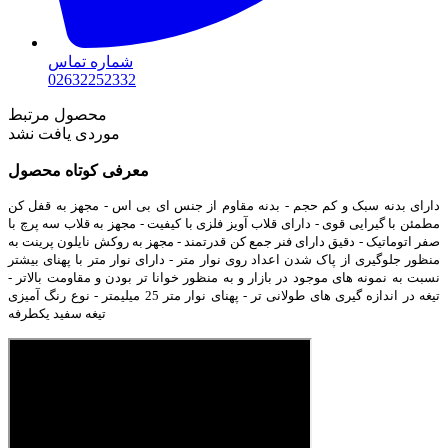
شماره تماس
02632252332
محصول مرتبط
موردی یافت نشد
معرفی کوتاه محصول
دارای بدنه سبک و کم حجم - بدنه مقاوم از جنس ای بی اس - مجهز به قفل کن
مطمئن با گیرایی قوی - دارای قلاب آویز فلزی با کیفیت - مجهز به قلاب سه پرچ با
صفر اتوماتیک - دقیق دارای فنر جمع کن قدرتمند - مجهز به روکش نایلون پرینت به
منظور جلوگیری از پاک شدن اعداد روی نوار متر - دارای نوار متر با پهنای بیشتر
نسبت به نمونه های موجود در بازار و به منظور خوانا تر بودن و مقاومت بالاتر -
تیغه در اندازه گیری های طولانی تر - پهنای نوار متر 25 میلیمتر - نوع رنگ آمیزی
تیغه سفید یکطرفه