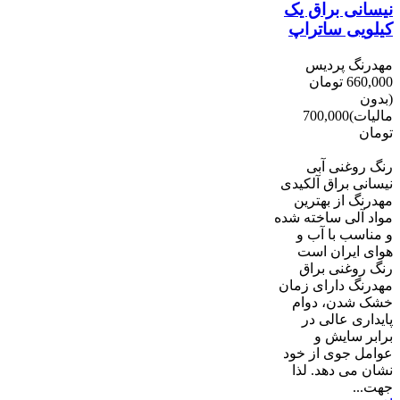
نیسانی براق یک
کیلویی ساتراپ
مهدرنگ پردیس
660,000 تومان
(بدون
مالیات)
700,000
تومان
-40,000 تومان
رنگ روغنی آبی
نیسانی براق آلکیدی
مهدرنگ از بهترین
مواد آلی ساخته شده
و مناسب با آب و
هوای ایران است
رنگ روغنی براق
مهدرنگ دارای زﻣﺎن
ﺧﺸﮏ ﺷﺪن، دوام
ﭘﺎﯾﺪاری عالی در
ﺑﺮاﺑﺮ ﺳﺎﯾﺶ و
ﻋﻮاﻣﻞ ﺟﻮی از ﺧﻮد
ﻧﺸﺎن ﻣﯽ دﻫﺪ. ﻟﺬا
ﺟﻬﺖ...