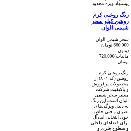
پیشنهاد ویژه محدود
رنگ روغنی کرم
روشن کیلو سحر
شیمی الوان
سحر شیمی الوان
660,000 تومان
(بدون
مالیات)
720,000
تومان
-60,000 تومان
رنگ روغنی کرم
روشن (کد ۸۰۱) از
محصولات پرفروش
و باکیفیت شرکت‌
معتبر سحر شیمی
الوان است. این رنگ
به دلیل ویژگی‌های
بصری و فنی خاص
خود، انتخابی ایده‌آل
برای فضاهای داخلی
و سطوح فلزی و