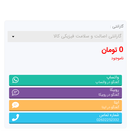
گارانتی :
0 تومان
ناموجود
واتساپ
گفتگو در واتساپ
روبیکا
گفتگو در روبیکا
ایتا
گفتگو در ایتا
شماره تماس
02632252332