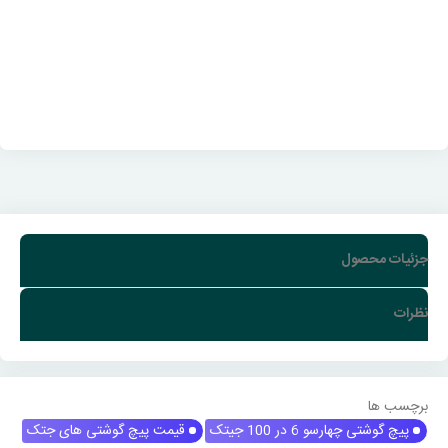
جزئیات محصول
نظرات
برچسب ها
پیچ گوشتی چهارسو 6 در 100 جیتک
قیمت پیچ گوشتی های جتک