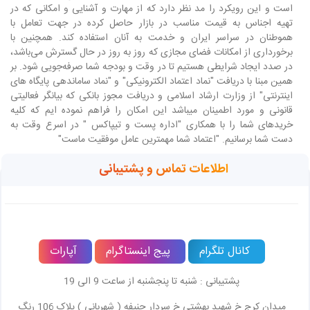
است و این رویکرد را مد نظر دارد که از مهارت و آشنایی و امکانی که در
تهیه اجناس به قیمت مناسب در بازار حاصل کرده در جهت تعامل با
هموطنان در سراسر ایران و خدمت به آنان استفاده کند. همچنین با
برخورداری از امکانات فضای مجازی که روز به روز در حال گسترش می‌باشد،
در صدد ایجاد شرایطی هستیم تا در وقت و بودجه شما صرفه‌جویی شود. بر
همین مبنا با دریافت "نماد اعتماد الکترونیکی" و "نماد ساماندهی پایگاه های
اینترنتی" از وزارت ارشاد اسلامی و دریافت مجوز بانکی که بیانگر فعالیتی
قانونی و مورد اطمینان میباشد این امکان را فراهم نموده ایم که کلیه
خریدهای شما را با همکاری "اداره پست و تیپاکس " در اسرع وقت به
دست شما برسانیم. "اعتماد شما مهمترین عامل موفقیت ماست"
اطلاعات تماس و پشتیبانی
کانال تلگرام
پیج اینستاگرام
آپارات
پشتیبانی : شنبه تا پنجشنبه از ساعت 9 الی 19
میدان کرج خ شهید بهشتی خ سردار حنیفه ( شهربانی ) پلاک 106 رنگ