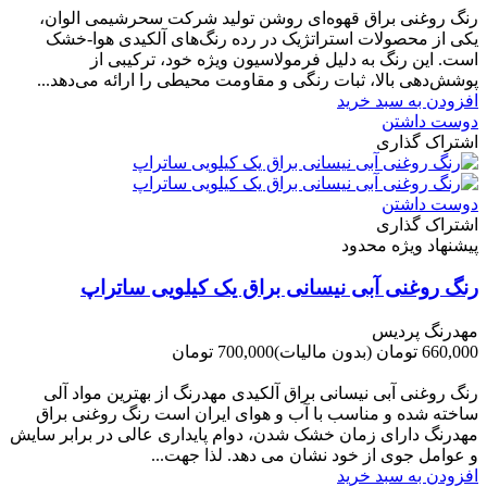
رنگ روغنی براق قهوه‌ای روشن تولید شرکت سحرشیمی الوان،
یکی از محصولات استراتژیک در رده رنگ‌های آلکیدی هوا-خشک
است. این رنگ به دلیل فرمولاسیون ویژه خود، ترکیبی از
پوشش‌دهی بالا، ثبات رنگی و مقاومت محیطی را ارائه می‌دهد...
افزودن به سبد خرید
دوست داشتن
اشتراک گذاری
دوست داشتن
اشتراک گذاری
پیشنهاد ویژه محدود
رنگ روغنی آبی نیسانی براق یک کیلویی ساتراپ
مهدرنگ پردیس
660,000 تومان
(بدون مالیات)
700,000 تومان
-40,000 تومان
رنگ روغنی آبی نیسانی براق آلکیدی مهدرنگ از بهترین مواد آلی
ساخته شده و مناسب با آب و هوای ایران است رنگ روغنی براق
مهدرنگ دارای زﻣﺎن ﺧﺸﮏ ﺷﺪن، دوام ﭘﺎﯾﺪاری عالی در ﺑﺮاﺑﺮ ﺳﺎﯾﺶ
و ﻋﻮاﻣﻞ ﺟﻮی از ﺧﻮد ﻧﺸﺎن ﻣﯽ دﻫﺪ. ﻟﺬا ﺟﻬﺖ...
افزودن به سبد خرید