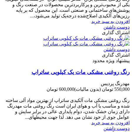
یکی از محبوب‌ترین و پرکاربردترین محصولات در صنعت رنگ و
پوشش‌های ساختمانی و صنعتی است. این محصول که بر پایه
رزین‌های آلکیدی اصلاح‌شده درجه‌یک تولید می‌شود،...
افزودن به سبد خرید
دوست داشتن
اشتراک گذاری
دوست داشتن
اشتراک گذاری
پیشنهاد ویژه محدود
رنگ روغنی مشکی مات یک کیلویی ساتراپ
مهدرنگ پردیس
550,000 تومان
(بدون مالیات)
600,000 تومان
-50,000 تومان
رنگ روغنی مشکی مات آلکیدی ساتراپ از بهترین مواد آلی ساخته
شده و مناسب با آب و هوای ایران است رنگ روغنی مات مهدرنگ
دارای زﻣﺎن ﺧﺸﮏ ﺷﺪن، دوام ﭘﺎﯾﺪاری عالی در ﺑﺮاﺑﺮ ﺳﺎﯾﺶ و
ﻋﻮاﻣﻞ ﺟﻮی از ﺧﻮد ﻧﺸﺎن ﻣﯽ دﻫﺪ. ﻟﺬا ﺟﻬﺖ ﻣﺤﯿﻄ‌‌ﻬﺎی...
افزودن به سبد خرید
دوست داشتن