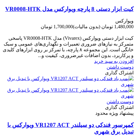
کیت ابزار دستی 8 پارچه ویوارکس مدل VR0008-HTK
ویوارکس
1,480,000 تومان
(بدون مالیات)
1,700,000 تومان
-220,000 تومان
کیت ابزار دستی ویوارکس (Vivarex) مدل VR0008-HTK پاسخی
متمرکز به نیازهای ضروری تعمیرات و نگهداری‌های عمومی و سبک
خانگی است. این مجموعه ۸ پارچه، با تمرکز بر روی ابزارهای کلیدی
و پرکاربرد، بدون اضافات غیرضروری، کیفیت و...
افزودن به سبد خرید
دوست داشتن
اشتراک گذاری
دوست داشتن
اشتراک گذاری
پیشنهاد ویژه محدود
کمپرسور فندکی دو سیلندر VR1207 ACT ویوارکس با
تبدیل برق شهری