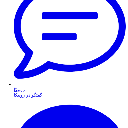
روبیکا
گفتگو در روبیکا