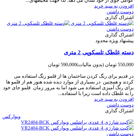
ﻋﻮاﻣﻞ ﺟﻮی از ﺧﻮد ﻧﺸﺎن ﻣﯽ دﻫﺪ. ﻟﺬا ﺟﻬﺖ ﻣﺤﯿﻄ‌‌ﻬﺎی...
افزودن به سبد خرید
دوست داشتن
اشتراک گذاری
دوست داشتن
اشتراک گذاری
پیشنهاد ویژه محدود
دسته غلطک تلسکوپی 2 متری
550,000 تومان
(بدون مالیات)
590,000 تومان
-40,000 تومان
در قدیم برای رنگ کردن ساختمان ها از قلمو رنگ استفاده می
کردند و همچنین در بسیاری از موارد دیده شده هنوز هم از قلمو ها
برای رنگ آمیزی استفاده می شود اما به مرور زمان قلمو جای خود
را به غلطک داده است زیرا با استفاده...
افزودن به سبد خرید
دوست داشتن
اشتراک گذاری
ویوارکس
دوست داشتن