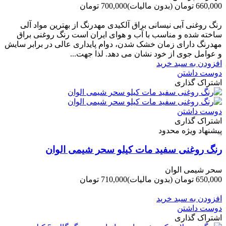
660,000 تومان
(بدون مالیات)
700,000 تومان
-40,000 تومان
رنگ روغنی آبی نیسانی براق آلکیدی مهدرنگ از بهترین مواد آلی
ساخته شده و مناسب با آب و هوای ایران است رنگ روغنی براق
مهدرنگ دارای زﻣﺎن ﺧﺸﮏ ﺷﺪن، دوام ﭘﺎﯾﺪاری عالی در ﺑﺮاﺑﺮ ﺳﺎﯾﺶ
و ﻋﻮاﻣﻞ ﺟﻮی از ﺧﻮد ﻧﺸﺎن ﻣﯽ دﻫﺪ. ﻟﺬا ﺟﻬﺖ...
افزودن به سبد خرید
دوست داشتن
اشتراک گذاری
دوست داشتن
اشتراک گذاری
پیشنهاد ویژه محدود
رنگ روغنی سفید مات کیلو سحر شیمی الوان
سحر شیمی الوان
650,000 تومان
(بدون مالیات)
710,000 تومان
-60,000 تومان
افزودن به سبد خرید
دوست داشتن
اشتراک گذاری