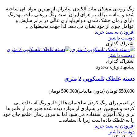
-50,000 تومان
رنگ روغنی مشکی مات آلکیدی ساتراپ از بهترین مواد آلی ساخته
شده و مناسب با آب و هوای ایران است رنگ روغنی مات مهدرنگ
دارای زﻣﺎن ﺧﺸﮏ ﺷﺪن، دوام ﭘﺎﯾﺪاری عالی در ﺑﺮاﺑﺮ ﺳﺎﯾﺶ و
ﻋﻮاﻣﻞ ﺟﻮی از ﺧﻮد ﻧﺸﺎن ﻣﯽ دﻫﺪ. ﻟﺬا ﺟﻬﺖ ﻣﺤﯿﻄ‌‌ﻬﺎی...
افزودن به سبد خرید
دوست داشتن
اشتراک گذاری
دوست داشتن
اشتراک گذاری
پیشنهاد ویژه محدود
دسته غلطک تلسکوپی 2 متری
550,000 تومان
(بدون مالیات)
590,000 تومان
-40,000 تومان
در قدیم برای رنگ کردن ساختمان ها از قلمو رنگ استفاده می
کردند و همچنین در بسیاری از موارد دیده شده هنوز هم از قلمو ها
برای رنگ آمیزی استفاده می شود اما به مرور زمان قلمو جای خود
را به غلطک داده است زیرا با استفاده...
افزودن به سبد خرید
دوست داشتن