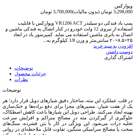
ویوارکس
3,298,000 تومان
(بدون مالیات)
3,700,000 تومان
-402,000 تومان
پمپ باد فندکی دو سیلندر VR1206 ACT ویوارکس با قابلیت
استفاده از نیروی 12 ولت خودرو در کنار اتصال به فندکی ماشین و
اتصال به باتری ماشین استفاده می نماید. کمپرسور باد در ابعاد
۲۵×۸.۵×۲۰ سانتی‌متر و وزن 1/8 کیلوگرم به...
افزودن به سبد خرید
دوست داشتن
اشتراک گذاری
توضیحات
جزئیات محصول
نظرات
توضیحات
در قلب عملکرد این مته، ساختار دقیق شیارهای دوبل قرار دارد؛ هر
یک از هفت شیار، مسیرهای مجزا برای دفع براده‌ها و خنک‌سازی
بهینه ایجاد می‌کنند. طراحی دوبل این شیارها باعث کاهش اصطکاک،
جلوگیری از گیرکردن مته در مصالح متراکم و افزایش سرعت
تخلیه ذرات می‌شود. این ویژگی در کار با بتن فشرده، سنگ‌های
سخت یا مصالح سرامیکی سنگین، تفاوت قابل ملاحظه‌ای در روانی
و دقت عمل ایجاد می‌کند.