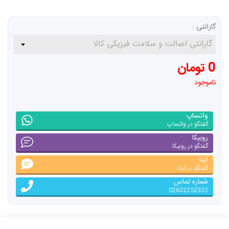
گارانتی :
0 تومان
ناموجود
واتساپ
گفتگو در واتساپ
روبیکا
گفتگو در روبیکا
ایتا
گفتگو در ایتا
شماره تماس
02632252332