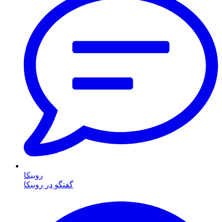
روبیکا
گفتگو در روبیکا