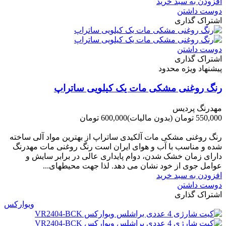
افزودن به سبد خرید
دوست داشتن
اشتراک گذاری
دوست داشتن
اشتراک گذاری
پیشنهاد ویژه محدود
رنگ روغنی مشکی مات یک کیلویی ساتراپ
مهدرنگ پردیس
550,000 تومان
(بدون مالیات)
600,000 تومان
-50,000 تومان
رنگ روغنی مشکی مات آلکیدی ساتراپ از بهترین مواد آلی ساخته
شده و مناسب با آب و هوای ایران است رنگ روغنی مات مهدرنگ
دارای زﻣﺎن ﺧﺸﮏ ﺷﺪن، دوام ﭘﺎﯾﺪاری عالی در ﺑﺮاﺑﺮ ﺳﺎﯾﺶ و
ﻋﻮاﻣﻞ ﺟﻮی از ﺧﻮد ﻧﺸﺎن ﻣﯽ دﻫﺪ. ﻟﺬا ﺟﻬﺖ ﻣﺤﯿﻄ‌‌ﻬﺎی...
افزودن به سبد خرید
دوست داشتن
اشتراک گذاری
ویوارکس