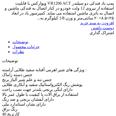
پمپ باد فندکی دو سیلندر VR1206 ACT ویوارکس با قابلیت
استفاده از نیروی 12 ولت خودرو در کنار اتصال به فندکی ماشین و
اتصال به باتری ماشین استفاده می نماید. کمپرسور باد در ابعاد
۲۵×۸.۵×۲۰ سانتی‌متر و وزن 1/8 کیلوگرم به...
افزودن به سبد خرید
دوست داشتن
اشتراک گذاری
توضیحات
جزئیات محصول
نظرات
توضیحات
ویژگی های شیر اهرمی آفتابه سفید طلایی آراسته :
جنس دسته زاماک
جنس تنه و علم شیر آلیاژ برنج
پوشش رنگ الکترواستاتیک سفید و آبکاری طلایی
دارای لنگی برنجی بلندتر جهت نصب راحت
استفاده از یراق آلات با کیفیت با طول عمر بالا
دارای آبفشان برنجی و ضد زنگ
دارای نشان استاندارد ملی
رنگ براق
کارتریج 40