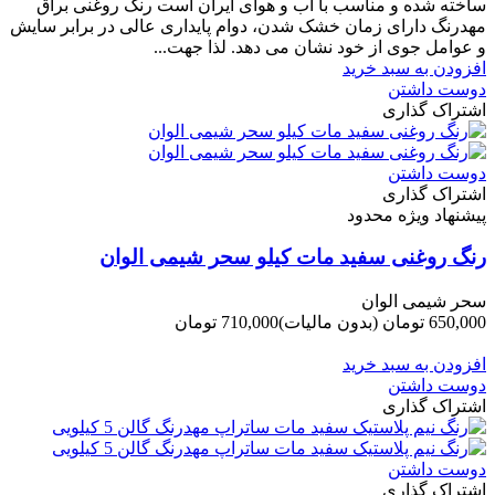
ساخته شده و مناسب با آب و هوای ایران است رنگ روغنی براق
مهدرنگ دارای زﻣﺎن ﺧﺸﮏ ﺷﺪن، دوام ﭘﺎﯾﺪاری عالی در ﺑﺮاﺑﺮ ﺳﺎﯾﺶ
و ﻋﻮاﻣﻞ ﺟﻮی از ﺧﻮد ﻧﺸﺎن ﻣﯽ دﻫﺪ. ﻟﺬا ﺟﻬﺖ...
افزودن به سبد خرید
دوست داشتن
اشتراک گذاری
دوست داشتن
اشتراک گذاری
پیشنهاد ویژه محدود
رنگ روغنی سفید مات کیلو سحر شیمی الوان
سحر شیمی الوان
650,000 تومان
(بدون مالیات)
710,000 تومان
-60,000 تومان
افزودن به سبد خرید
دوست داشتن
اشتراک گذاری
دوست داشتن
اشتراک گذاری