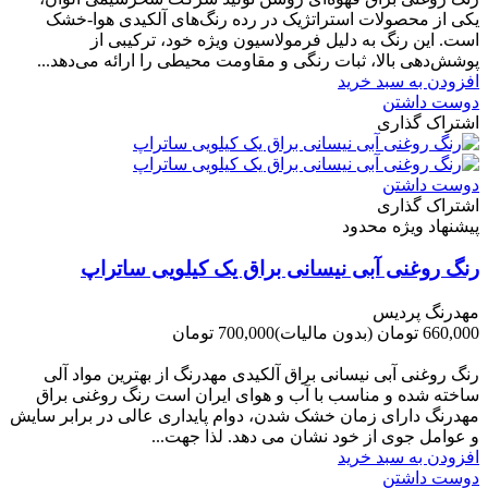
یکی از محصولات استراتژیک در رده رنگ‌های آلکیدی هوا-خشک
است. این رنگ به دلیل فرمولاسیون ویژه خود، ترکیبی از
پوشش‌دهی بالا، ثبات رنگی و مقاومت محیطی را ارائه می‌دهد...
افزودن به سبد خرید
دوست داشتن
اشتراک گذاری
دوست داشتن
اشتراک گذاری
پیشنهاد ویژه محدود
رنگ روغنی آبی نیسانی براق یک کیلویی ساتراپ
مهدرنگ پردیس
660,000 تومان
(بدون مالیات)
700,000 تومان
-40,000 تومان
رنگ روغنی آبی نیسانی براق آلکیدی مهدرنگ از بهترین مواد آلی
ساخته شده و مناسب با آب و هوای ایران است رنگ روغنی براق
مهدرنگ دارای زﻣﺎن ﺧﺸﮏ ﺷﺪن، دوام ﭘﺎﯾﺪاری عالی در ﺑﺮاﺑﺮ ﺳﺎﯾﺶ
و ﻋﻮاﻣﻞ ﺟﻮی از ﺧﻮد ﻧﺸﺎن ﻣﯽ دﻫﺪ. ﻟﺬا ﺟﻬﺖ...
افزودن به سبد خرید
دوست داشتن