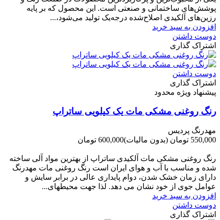
پوشش‌های ساختمانی و صنعتی است. این محصول که بر پایه
رزین‌های آلکیدی اصلاح‌شده درجه‌یک تولید می‌شود،...
افزودن به سبد خرید
دوست داشتن
اشتراک گذاری
دوست داشتن
اشتراک گذاری
پیشنهاد ویژه محدود
رنگ روغنی مشکی مات یک کیلویی ساتراپ
مهدرنگ پردیس
550,000 تومان
(بدون مالیات)
600,000 تومان
-50,000 تومان
رنگ روغنی مشکی مات آلکیدی ساتراپ از بهترین مواد آلی ساخته
شده و مناسب با آب و هوای ایران است رنگ روغنی مات مهدرنگ
دارای زﻣﺎن ﺧﺸﮏ ﺷﺪن، دوام ﭘﺎﯾﺪاری عالی در ﺑﺮاﺑﺮ ﺳﺎﯾﺶ و
ﻋﻮاﻣﻞ ﺟﻮی از ﺧﻮد ﻧﺸﺎن ﻣﯽ دﻫﺪ. ﻟﺬا ﺟﻬﺖ ﻣﺤﯿﻄ‌‌ﻬﺎی...
افزودن به سبد خرید
دوست داشتن
اشتراک گذاری