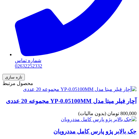
شماره تماس
02632252332
محصول مرتبط
آچار فیلر میتا مدل YP-0.05100MM مجموعه 20 عددی
800,000 تومان
(بدون مالیات)
جک بالابر پژو پارس کامل مددرویان