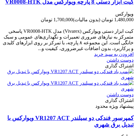
کیت ابزار دستی 8 پارچه ویوارکس مدل VR0008-HTK
ویوارکس
1,480,000 تومان
(بدون مالیات)
1,700,000 تومان
-220,000 تومان
کیت ابزار دستی ویوارکس (Vivarex) مدل VR0008-HTK پاسخی
متمرکز به نیازهای ضروری تعمیرات و نگهداری‌های عمومی و سبک
خانگی است. این مجموعه ۸ پارچه، با تمرکز بر روی ابزارهای کلیدی
و پرکاربرد، بدون اضافات غیرضروری، کیفیت و...
افزودن به سبد خرید
دوست داشتن
اشتراک گذاری
دوست داشتن
اشتراک گذاری
پیشنهاد ویژه محدود
کمپرسور فندکی دو سیلندر VR1207 ACT ویوارکس با
تبدیل برق شهری