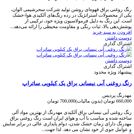
-60,000 تومان
رنگ روغنی براق قهوه‌ای روشن تولید شرکت سحرشیمی الوان،
یکی از محصولات استراتژیک در رده رنگ‌های آلکیدی هوا-خشک
است. این رنگ به دلیل فرمولاسیون ویژه خود، ترکیبی از
پوشش‌دهی بالا، ثبات رنگی و مقاومت محیطی را ارائه می‌دهد...
افزودن به سبد خرید
دوست داشتن
اشتراک گذاری
دوست داشتن
اشتراک گذاری
پیشنهاد ویژه محدود
رنگ روغنی آبی نیسانی براق یک کیلویی ساتراپ
مهدرنگ پردیس
660,000 تومان
(بدون مالیات)
700,000 تومان
-40,000 تومان
رنگ روغنی آبی نیسانی براق آلکیدی مهدرنگ از بهترین مواد آلی
ساخته شده و مناسب با آب و هوای ایران است رنگ روغنی براق
مهدرنگ دارای زﻣﺎن ﺧﺸﮏ ﺷﺪن، دوام ﭘﺎﯾﺪاری عالی در ﺑﺮاﺑﺮ ﺳﺎﯾﺶ
و ﻋﻮاﻣﻞ ﺟﻮی از ﺧﻮد ﻧﺸﺎن ﻣﯽ دﻫﺪ. ﻟﺬا ﺟﻬﺖ...