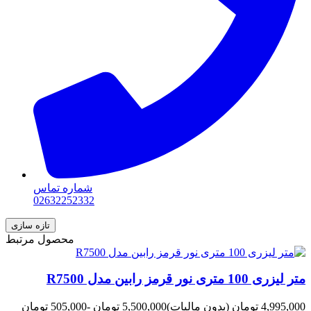
شماره تماس
02632252332
محصول مرتبط
متر لیزری 100 متری نور قرمز رابین مدل R7500
4,995,000 تومان
(بدون مالیات)
5,500,000 تومان
-505,000 تومان