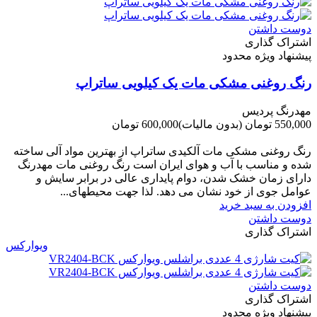
دوست داشتن
اشتراک گذاری
پیشنهاد ویژه محدود
رنگ روغنی مشکی مات یک کیلویی ساتراپ
مهدرنگ پردیس
550,000 تومان
(بدون مالیات)
600,000 تومان
-50,000 تومان
رنگ روغنی مشکی مات آلکیدی ساتراپ از بهترین مواد آلی ساخته
شده و مناسب با آب و هوای ایران است رنگ روغنی مات مهدرنگ
دارای زﻣﺎن ﺧﺸﮏ ﺷﺪن، دوام ﭘﺎﯾﺪاری عالی در ﺑﺮاﺑﺮ ﺳﺎﯾﺶ و
ﻋﻮاﻣﻞ ﺟﻮی از ﺧﻮد ﻧﺸﺎن ﻣﯽ دﻫﺪ. ﻟﺬا ﺟﻬﺖ ﻣﺤﯿﻄ‌‌ﻬﺎی...
افزودن به سبد خرید
دوست داشتن
اشتراک گذاری
ویوارکس
دوست داشتن
اشتراک گذاری
پیشنهاد ویژه محدود