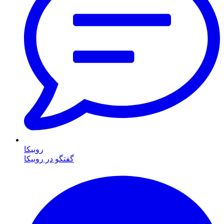
روبیکا
گفتگو در روبیکا