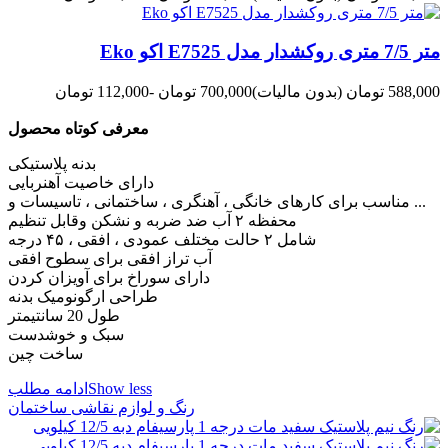
متر 7/5 متری روکشدار مدل E7525 اکو Eko
588,000 تومان
(بدون مالیات)
700,000 تومان
-112,000 تومان
معرفی کوتاه محصول
بدنه پلاستیکی
دارای خاصیت آهنربایی
مناسب برای کارهای خانگی ، آهنگری ، ساختمانی ، تاسیسات و ...
محفظه ۲ آب ضد ضربه و نشکن وقابل تنظیم
شامل ۲ حالت مختلف عمودی ، افقی ، ۴۵ درجه
آب تراز افقی برای سطوح افقی
دارای سوراخ برای آویزان کردن
طراحی ارگونومیک بدنه
طول 20 سانتیمتر
سبک و خوشدست
ساخت چین
Show less
ادامه مطلب
رنگ و لوازم نقاشی ساختمان