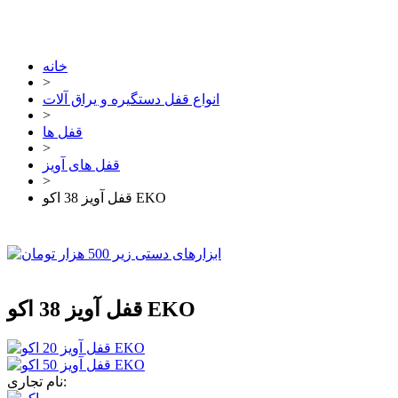
خانه
>
انواع قفل دستگیره و یراق آلات
>
قفل ها
>
قفل های آویز
>
قفل آویز 38 اکو EKO
قفل آویز 38 اکو EKO
نام تجاری: