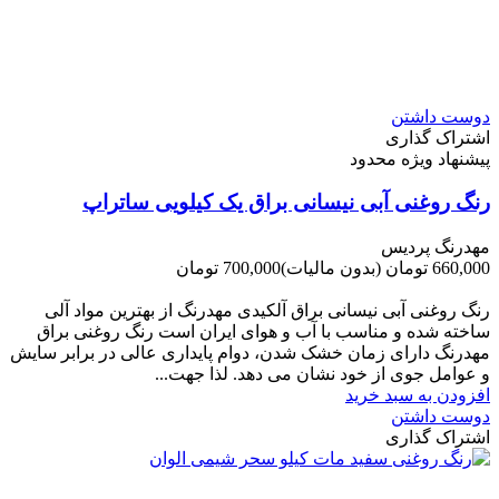
دوست داشتن
اشتراک گذاری
پیشنهاد ویژه محدود
رنگ روغنی آبی نیسانی براق یک کیلویی ساتراپ
مهدرنگ پردیس
660,000 تومان
(بدون مالیات)
700,000 تومان
-40,000 تومان
رنگ روغنی آبی نیسانی براق آلکیدی مهدرنگ از بهترین مواد آلی
ساخته شده و مناسب با آب و هوای ایران است رنگ روغنی براق
مهدرنگ دارای زﻣﺎن ﺧﺸﮏ ﺷﺪن، دوام ﭘﺎﯾﺪاری عالی در ﺑﺮاﺑﺮ ﺳﺎﯾﺶ
و ﻋﻮاﻣﻞ ﺟﻮی از ﺧﻮد ﻧﺸﺎن ﻣﯽ دﻫﺪ. ﻟﺬا ﺟﻬﺖ...
افزودن به سبد خرید
دوست داشتن
اشتراک گذاری