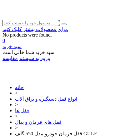
برای محصولات بیشتر کلیک کنید.
No products were found.
0
سبد خرید
سبد خرید شما خالی است.
ورود به سیستم
مقایسه
02632252332
خانه
>
انواع قفل دستگیره و یراق آلات
>
قفل ها
>
قفل های فرمان و پدال
>
قفل فرمان خودرو مدل 550 گلف GULF