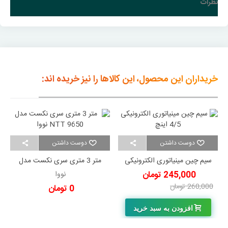
نظرات
خریداران این محصول، این کالاها را نیز خریده اند:
دوست داشتن
دوست داشتن
سیم چین مینیاتوری الکترونیکی
متر 3 متری سری نکست مدل
4/5 اینچ
NTT 9650 نووا
245,000 تومان
نووا
260,000 تومان
-15,000 تومان
0 تومان
افزودن به سبد خرید