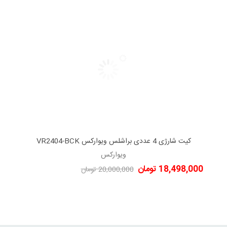
کیت شارژی 4 عددی براشلس ویوارکس VR2404-BCK
دوست داشتن
ویوارکس
18,498,000 تومان
20,000,000 تومان
-1,502,000 تومان