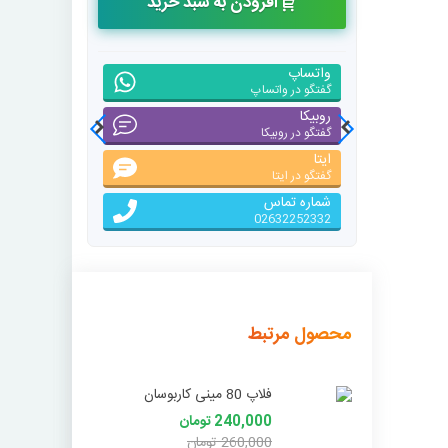
افزودن به سبد خرید
واتساپ
گفتگو در واتساپ
روبیکا
گفتگو در روبیکا
ایتا
گفتگو در ایتا
شماره تماس
02632252332
محصول مرتبط
فلاپ 80 مینی کاربوسان
240,000 تومان
260,000 تومان