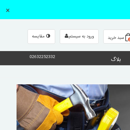
×
مقایسه
ورود به سیستم
سبد خرید
02632252332
بلاگ