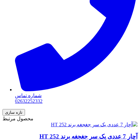
شماره تماس
02632252332
محصول مرتبط
آچار 7 عددی یک سر جغجغه برند HT 252