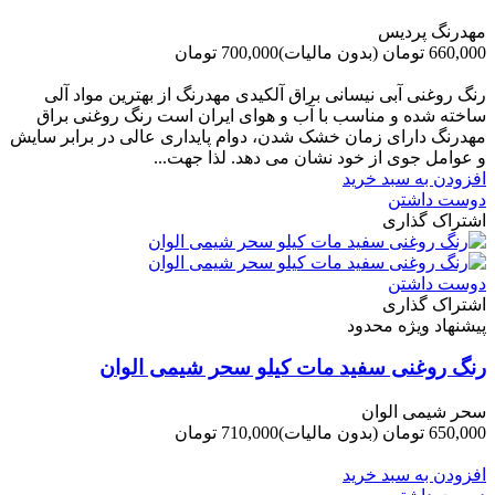
مهدرنگ پردیس
660,000 تومان
(بدون مالیات)
700,000 تومان
-40,000 تومان
رنگ روغنی آبی نیسانی براق آلکیدی مهدرنگ از بهترین مواد آلی
ساخته شده و مناسب با آب و هوای ایران است رنگ روغنی براق
مهدرنگ دارای زﻣﺎن ﺧﺸﮏ ﺷﺪن، دوام ﭘﺎﯾﺪاری عالی در ﺑﺮاﺑﺮ ﺳﺎﯾﺶ
و ﻋﻮاﻣﻞ ﺟﻮی از ﺧﻮد ﻧﺸﺎن ﻣﯽ دﻫﺪ. ﻟﺬا ﺟﻬﺖ...
افزودن به سبد خرید
دوست داشتن
اشتراک گذاری
دوست داشتن
اشتراک گذاری
پیشنهاد ویژه محدود
رنگ روغنی سفید مات کیلو سحر شیمی الوان
سحر شیمی الوان
650,000 تومان
(بدون مالیات)
710,000 تومان
-60,000 تومان
افزودن به سبد خرید