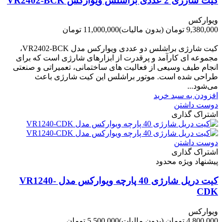
کیت شارژی 2 عددی براشلس ویوارکس VR2402-BCK
ویوارکس
9,380,000 تومان
(بدون مالیات)
11,000,000 تومان
-1,620,000 تومان
کیت شارژی براشلس دو عددی ویوارکس مدل VR2402-BCK،
مجموعه ای کارآمد و پرقدرت از ابزارهای شارژی است که برای
انجام طیف وسیعی از فعالیت های ساختمانی، تعمیراتی و صنعتی
طراحی شده است. موتور براشلس این کیت شارژی باعث
می‌شود...
افزودن به سبد خرید
دوست داشتن
اشتراک گذاری
دوست داشتن
اشتراک گذاری
پیشنهاد ویژه محدود
کیت دریل شارژی 40 پارچه ویوارکس مدل VR1240-
CDK
ویوارکس
4,800,000 تومان
(بدون مالیات)
5,500,000 تومان