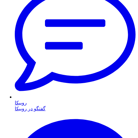
روبیکا
گفتگو در روبیکا