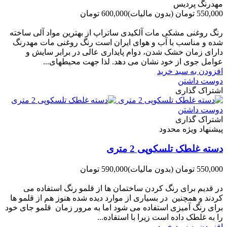
مهدرنگ پردیس
550,000 تومان
(بدون مالیات)
600,000 تومان
-50,000 تومان
رنگ روغنی مشکی مات آلکیدی ساتراپ از بهترین مواد آلی ساخته
شده و مناسب با آب و هوای ایران است رنگ روغنی مات مهدرنگ
دارای زﻣﺎن ﺧﺸﮏ ﺷﺪن، دوام ﭘﺎﯾﺪاری عالی در ﺑﺮاﺑﺮ ﺳﺎﯾﺶ و
ﻋﻮاﻣﻞ ﺟﻮی از ﺧﻮد ﻧﺸﺎن ﻣﯽ دﻫﺪ. ﻟﺬا ﺟﻬﺖ ﻣﺤﯿﻄ‌‌ﻬﺎی...
افزودن به سبد خرید
دوست داشتن
اشتراک گذاری
دوست داشتن
اشتراک گذاری
پیشنهاد ویژه محدود
دسته غلطک تلسکوپی 2 متری
550,000 تومان
(بدون مالیات)
590,000 تومان
-40,000 تومان
در قدیم برای رنگ کردن ساختمان ها از قلمو رنگ استفاده می
کردند و همچنین در بسیاری از موارد دیده شده هنوز هم از قلمو ها
برای رنگ آمیزی استفاده می شود اما به مرور زمان قلمو جای خود
را به غلطک داده است زیرا با استفاده...
افزودن به سبد خرید