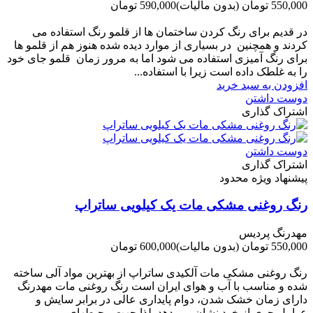
550,000 تومان
(بدون مالیات)
590,000 تومان
-40,000 تومان
در قدیم برای رنگ کردن ساختمان ها از قلمو رنگ استفاده می
کردند و همچنین در بسیاری از موارد دیده شده هنوز هم از قلمو ها
برای رنگ آمیزی استفاده می شود اما به مرور زمان قلمو جای خود
را به غلطک داده است زیرا با استفاده...
افزودن به سبد خرید
دوست داشتن
اشتراک گذاری
دوست داشتن
اشتراک گذاری
پیشنهاد ویژه محدود
رنگ روغنی مشکی مات یک کیلویی ساتراپ
مهدرنگ پردیس
550,000 تومان
(بدون مالیات)
600,000 تومان
-50,000 تومان
رنگ روغنی مشکی مات آلکیدی ساتراپ از بهترین مواد آلی ساخته
شده و مناسب با آب و هوای ایران است رنگ روغنی مات مهدرنگ
دارای زﻣﺎن ﺧﺸﮏ ﺷﺪن، دوام ﭘﺎﯾﺪاری عالی در ﺑﺮاﺑﺮ ﺳﺎﯾﺶ و
ﻋﻮاﻣﻞ ﺟﻮی از ﺧﻮد ﻧﺸﺎن ﻣﯽ دﻫﺪ. ﻟﺬا ﺟﻬﺖ ﻣﺤﯿﻄ‌‌ﻬﺎی...