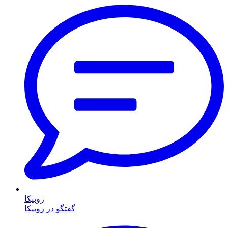
روبیکا
گفتگو در روبیکا