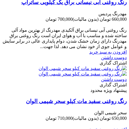
رنگ روغنی آبی نیسانی براق یک کیلویی ساتراپ
مهدرنگ پردیس
660,000 تومان
(بدون مالیات)
700,000 تومان
-40,000 تومان
رنگ روغنی آبی نیسانی براق آلکیدی مهدرنگ از بهترین مواد آلی
ساخته شده و مناسب با آب و هوای ایران است رنگ روغنی براق
مهدرنگ دارای زﻣﺎن ﺧﺸﮏ ﺷﺪن، دوام ﭘﺎﯾﺪاری عالی در ﺑﺮاﺑﺮ ﺳﺎﯾﺶ
و ﻋﻮاﻣﻞ ﺟﻮی از ﺧﻮد ﻧﺸﺎن ﻣﯽ دﻫﺪ. ﻟﺬا ﺟﻬﺖ...
افزودن به سبد خرید
دوست داشتن
اشتراک گذاری
دوست داشتن
اشتراک گذاری
پیشنهاد ویژه محدود
رنگ روغنی سفید مات کیلو سحر شیمی الوان
سحر شیمی الوان
650,000 تومان
(بدون مالیات)
710,000 تومان
-60,000 تومان