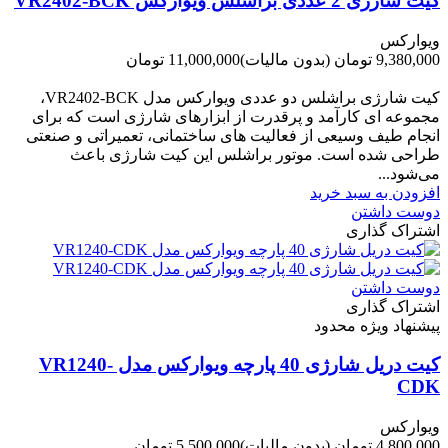
کیت شارژی 2 عددی براشلس ویوارکس VR2402-BCK
ویوارکس
9,380,000 تومان
(بدون مالیات)
11,000,000 تومان
-1,620,000 تومان
کیت شارژی براشلس دو عددی ویوارکس مدل VR2402-BCK،
مجموعه ای کارآمد و پرقدرت از ابزارهای شارژی است که برای
انجام طیف وسیعی از فعالیت های ساختمانی، تعمیراتی و صنعتی
طراحی شده است. موتور براشلس این کیت شارژی باعث
می‌شود...
افزودن به سبد خرید
دوست داشتن
اشتراک گذاری
دوست داشتن
اشتراک گذاری
پیشنهاد ویژه محدود
کیت دریل شارژی 40 پارچه ویوارکس مدل VR1240-
CDK
ویوارکس
4,800,000 تومان
(بدون مالیات)
5,500,000 تومان