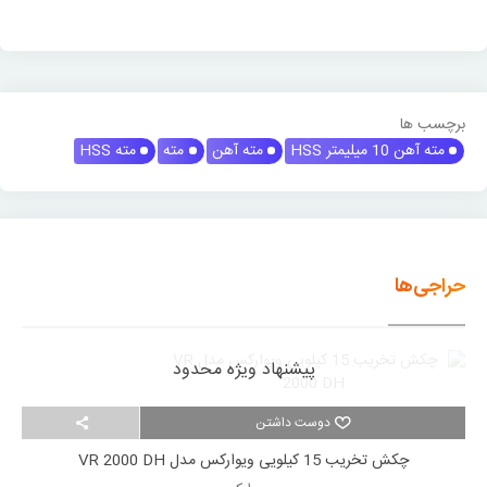
برچسب ها
مته آهن 10 میلیمتر HSS
مته آهن
مته
مته HSS
حراجی‌ها
پیشنهاد ویژه محدود
دوست داشتن
چکش تخریب 15 کیلویی ویوارکس مدل VR 2000 DH