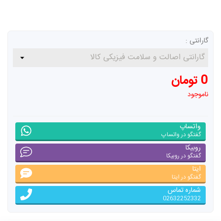
گارانتی :
0 تومان
ناموجود
واتساپ
گفتگو در واتساپ
روبیکا
گفتگو در روبیکا
ایتا
گفتگو در ایتا
شماره تماس
02632252332