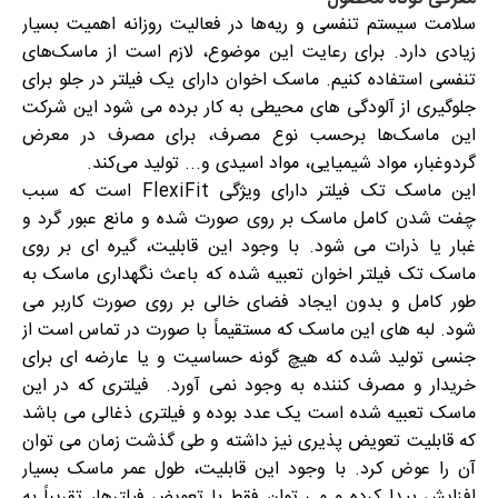
سلامت سیستم تنفسی و ریه‌ها در فعالیت روزانه اهمیت بسیار
زیادی دارد. برای رعایت این موضوع، لازم است از ماسک‌های
تنفسی استفاده کنیم. ماسک اخوان دارای یک فیلتر در جلو برای
جلوگیری از آلودگی های محیطی به کار برده می شود این شرکت
این ماسک‌ها برحسب نوع مصرف، برای مصرف در معرض
گردوغبار، مواد شیمیایی، مواد اسیدی و... تولید می‌کند.
این ماسک تک فیلتر دارای ویژگی FlexiFit است که سبب
چفت شدن کامل ماسک بر روی صورت شده و مانع عبور گرد و
غبار یا ذرات می شود. با وجود این قابلیت، گیره ای بر روی
ماسک تک فیلتر اخوان تعبیه شده که باعث نگهداری ماسک به
طور کامل و بدون ایجاد فضای خالی بر روی صورت کاربر می
شود. لبه های این ماسک که مستقیماً با صورت در تماس است از
جنسی تولید شده که هیچ گونه حساسیت و یا عارضه ای برای
خریدار و مصرف کننده به وجود نمی آورد. فیلتری که در این
ماسک تعبیه شده است یک عدد بوده و فیلتری ذغالی می باشد
که قابلیت تعویض پذیری نیز داشته و طی گذشت زمان می توان
آن را عوض کرد. با وجود این قابلیت، طول عمر ماسک بسیار
افزایش پیدا کرده و می توان فقط با تعویض فیلترها، تقریباً به