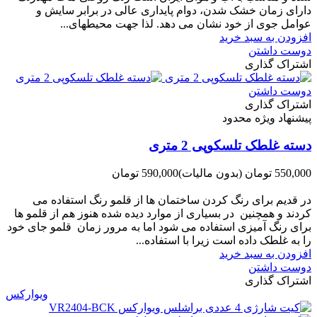
دارای زﻣﺎن ﺧﺸﮏ ﺷﺪن، دوام ﭘﺎﯾﺪاری عالی در ﺑﺮاﺑﺮ ﺳﺎﯾﺶ و
ﻋﻮاﻣﻞ ﺟﻮی از ﺧﻮد ﻧﺸﺎن ﻣﯽ دﻫﺪ. ﻟﺬا ﺟﻬﺖ ﻣﺤﯿﻄ‌‌ﻬﺎی...
افزودن به سبد خرید
دوست داشتن
اشتراک گذاری
دوست داشتن
اشتراک گذاری
پیشنهاد ویژه محدود
دسته غلطک تلسکوپی 2 متری
550,000 تومان
(بدون مالیات)
590,000 تومان
-40,000 تومان
در قدیم برای رنگ کردن ساختمان ها از قلمو رنگ استفاده می
کردند و همچنین در بسیاری از موارد دیده شده هنوز هم از قلمو ها
برای رنگ آمیزی استفاده می شود اما به مرور زمان قلمو جای خود
را به غلطک داده است زیرا با استفاده...
افزودن به سبد خرید
دوست داشتن
اشتراک گذاری
ویوارکس