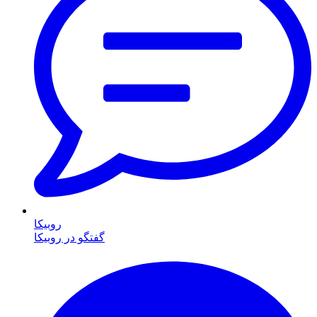
روبیکا
گفتگو در روبیکا