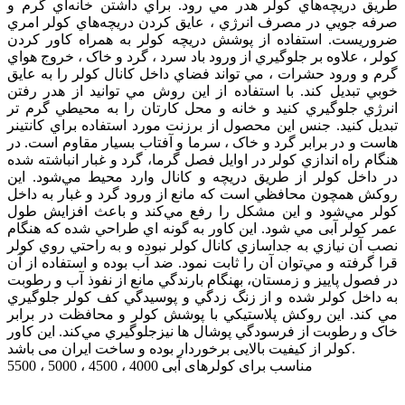
طريق دريچه‌هاي کولر هدر مي رود.
براي داشتن خانه‌اي گرم و
صرفه جويي در مصرف انرژي ، عايق کردن دريچه‌هاي کولر امري
ضروريست. استفاده از پوشش دريچه کولر به همراه کاور کردن
کولر ، علاوه بر جلوگيري از ورود باد سرد ، گرد و خاک ، خروج هواي
گرم و ورود حشرات ، مي تواند فضاي داخل کانال کولر را به عايق
خوبي تبديل کند. با استفاده از اين روش مي توانيد از هدر رفتن
انرژي جلوگيري کنيد و خانه‌‌ و محل کارتان را به محيطي گرم تر
تبديل کنيد. جنس اين محصول از برزنت مورد استفاده براي کانتينر
هاست و در برابر گرد و خاک ، سرما و آفتاب بسيار مقاوم است. در
هنگام راه اندازي کولر در اوايل فصل گرما، گرد و غبار انباشته شده
در داخل کولر از طريق دريچه و کانال وارد محيط مي‌شود. اين
روکش همچون محافظي است که مانع از ورود گرد و غبار به داخل
کولر مي‌شود و اين مشکل را رفع مي‌کند و باعث افزايش طول
عمر کولر آبی مي شود. این کاور به گونه اي طراحي شده که هنگام
نصب آن نيازي به جداسازي کانال کولر نبوده و به راحتي روي کولر
قرا گرفته و مي‌توان آن را ثابت نمود. ضد آب بوده و استفاده از آن
در فصول پاييز و زمستان، بهنگام بارندگي مانع از نفوذ آب و رطوبت
به داخل کولر شده و از زنگ زدگي و پوسيدگي کف کولر جلوگيري
مي‌ کند. اين روکش پلاستيکي با پوشش کولر و محافظت در برابر
خاک و رطوبت از فرسودگي پوشال ها نیزجلوگيري مي‌کند. این کاور
کولر از کیفیت بالایی برخوردار بوده و ساخت ایران می باشد.
مناسب برای کولرهای آبی 4000 ، 4500 ، 5000 ، 5500