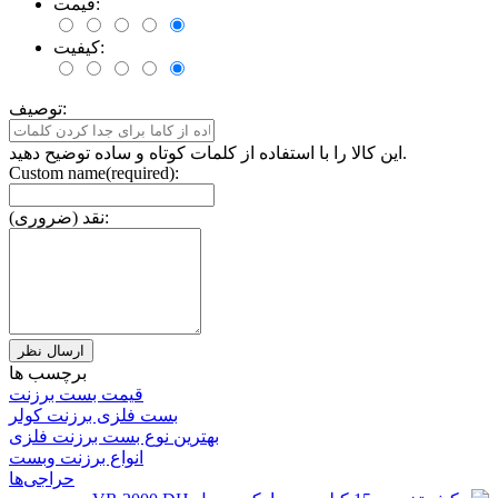
قیمت:
کیفیت:
توصیف:
این کالا را با استفاده از کلمات کوتاه و ساده توضیح دهید.
Custom name(required):
نقد (ضروری):
برچسب ها
قیمت بست برزنت
بست فلزی برزنت کولر
بهترین نوع بست برزنت فلزی
انواع برزنت وبست
حراجی‌ها