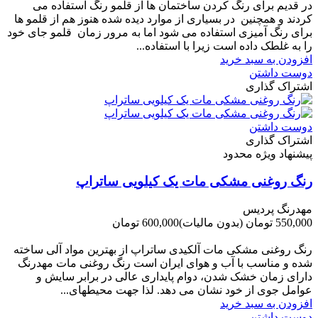
در قدیم برای رنگ کردن ساختمان ها از قلمو رنگ استفاده می
کردند و همچنین در بسیاری از موارد دیده شده هنوز هم از قلمو ها
برای رنگ آمیزی استفاده می شود اما به مرور زمان قلمو جای خود
را به غلطک داده است زیرا با استفاده...
افزودن به سبد خرید
دوست داشتن
اشتراک گذاری
دوست داشتن
اشتراک گذاری
پیشنهاد ویژه محدود
رنگ روغنی مشکی مات یک کیلویی ساتراپ
مهدرنگ پردیس
550,000 تومان
(بدون مالیات)
600,000 تومان
-50,000 تومان
رنگ روغنی مشکی مات آلکیدی ساتراپ از بهترین مواد آلی ساخته
شده و مناسب با آب و هوای ایران است رنگ روغنی مات مهدرنگ
دارای زﻣﺎن ﺧﺸﮏ ﺷﺪن، دوام ﭘﺎﯾﺪاری عالی در ﺑﺮاﺑﺮ ﺳﺎﯾﺶ و
ﻋﻮاﻣﻞ ﺟﻮی از ﺧﻮد ﻧﺸﺎن ﻣﯽ دﻫﺪ. ﻟﺬا ﺟﻬﺖ ﻣﺤﯿﻄ‌‌ﻬﺎی...
افزودن به سبد خرید
دوست داشتن