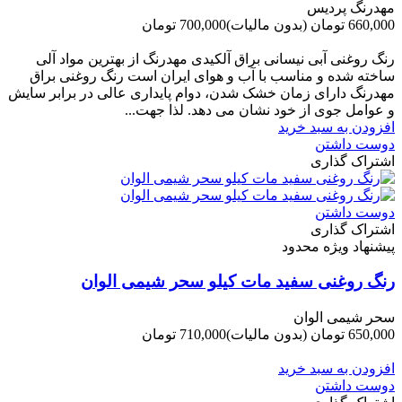
مهدرنگ پردیس
660,000 تومان
(بدون مالیات)
700,000 تومان
-40,000 تومان
رنگ روغنی آبی نیسانی براق آلکیدی مهدرنگ از بهترین مواد آلی
ساخته شده و مناسب با آب و هوای ایران است رنگ روغنی براق
مهدرنگ دارای زﻣﺎن ﺧﺸﮏ ﺷﺪن، دوام ﭘﺎﯾﺪاری عالی در ﺑﺮاﺑﺮ ﺳﺎﯾﺶ
و ﻋﻮاﻣﻞ ﺟﻮی از ﺧﻮد ﻧﺸﺎن ﻣﯽ دﻫﺪ. ﻟﺬا ﺟﻬﺖ...
افزودن به سبد خرید
دوست داشتن
اشتراک گذاری
دوست داشتن
اشتراک گذاری
پیشنهاد ویژه محدود
رنگ روغنی سفید مات کیلو سحر شیمی الوان
سحر شیمی الوان
650,000 تومان
(بدون مالیات)
710,000 تومان
-60,000 تومان
افزودن به سبد خرید
دوست داشتن