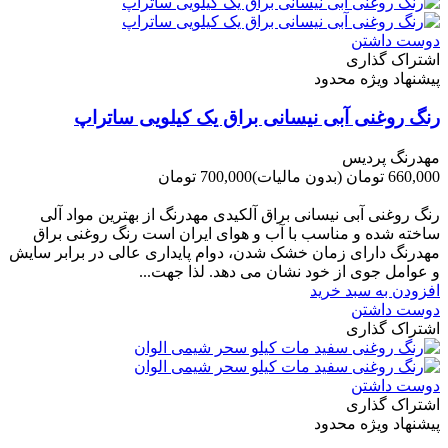
دوست داشتن
اشتراک گذاری
پیشنهاد ویژه محدود
رنگ روغنی آبی نیسانی براق یک کیلویی ساتراپ
مهدرنگ پردیس
660,000 تومان
(بدون مالیات)
700,000 تومان
-40,000 تومان
رنگ روغنی آبی نیسانی براق آلکیدی مهدرنگ از بهترین مواد آلی
ساخته شده و مناسب با آب و هوای ایران است رنگ روغنی براق
مهدرنگ دارای زﻣﺎن ﺧﺸﮏ ﺷﺪن، دوام ﭘﺎﯾﺪاری عالی در ﺑﺮاﺑﺮ ﺳﺎﯾﺶ
و ﻋﻮاﻣﻞ ﺟﻮی از ﺧﻮد ﻧﺸﺎن ﻣﯽ دﻫﺪ. ﻟﺬا ﺟﻬﺖ...
افزودن به سبد خرید
دوست داشتن
اشتراک گذاری
دوست داشتن
اشتراک گذاری
پیشنهاد ویژه محدود