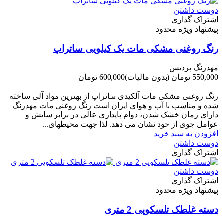
دوست داشتن
اشتراک گذاری
پیشنهاد ویژه محدود
رنگ روغنی مشکی مات یک کیلویی ساتراپ
مهدرنگ پردیس
550,000 تومان
(بدون مالیات)
600,000 تومان
-50,000 تومان
رنگ روغنی مشکی مات آلکیدی ساتراپ از بهترین مواد آلی ساخته
شده و مناسب با آب و هوای ایران است رنگ روغنی مات مهدرنگ
دارای زﻣﺎن ﺧﺸﮏ ﺷﺪن، دوام ﭘﺎﯾﺪاری عالی در ﺑﺮاﺑﺮ ﺳﺎﯾﺶ و
ﻋﻮاﻣﻞ ﺟﻮی از ﺧﻮد ﻧﺸﺎن ﻣﯽ دﻫﺪ. ﻟﺬا ﺟﻬﺖ ﻣﺤﯿﻄ‌‌ﻬﺎی...
افزودن به سبد خرید
دوست داشتن
اشتراک گذاری
دوست داشتن
اشتراک گذاری
پیشنهاد ویژه محدود
دسته غلطک تلسکوپی 2 متری