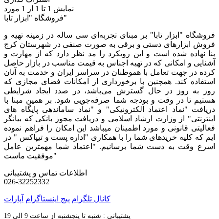
نمایش
1
تا 1 از 1 مورد
فروشگاه "ابزار تابا"
فروشگاه "ابزار تابا"
بر مبنای تجربه‌ای سی ساله در زمینه تهیه و
فروش ابزارهای دستی و برقی به صورت صنفی در شهرستان کرج
بنا نهاده شده است و این رویکرد را مد نظر دارد که از مهارت و
آشنایی و امکانی که در تهیه اجناس به قیمت مناسب در بازار حاصل
کرده در جهت تعامل با هموطنان در سراسر ایران و خدمت به آنان
استفاده کند. همچنین با برخورداری از امکانات فضای مجازی که
روز به روز در حال گسترش می‌باشد، در صدد ایجاد شرایطی
هستیم تا در وقت و بودجه شما صرفه‌جویی شود. بر همین مبنا با
دریافت "نماد اعتماد الکترونیکی" و "نماد ساماندهی پایگاه های
اینترنتی" از وزارت ارشاد اسلامی و دریافت مجوز بانکی که بیانگر
فعالیتی قانونی و مورد اطمینان میباشد این امکان را فراهم نموده
ایم که کلیه خریدهای شما را با همکاری "اداره پست و تیپاکس " در
اسرع وقت به دست شما برسانیم. "اعتماد شما مهمترین عامل
موفقیت ماست"
اطلاعات تماس و پشتیبانی
026-32252332
کانال تلگرام
پیج اینستاگرام
آپارات
پشتیبانی : شنبه تا پنجشنبه از ساعت 9 الی 19