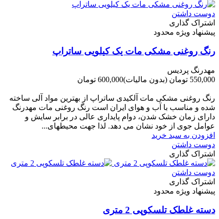
دوست داشتن
اشتراک گذاری
پیشنهاد ویژه محدود
رنگ روغنی مشکی مات یک کیلویی ساتراپ
مهدرنگ پردیس
550,000 تومان
(بدون مالیات)
600,000 تومان
-50,000 تومان
رنگ روغنی مشکی مات آلکیدی ساتراپ از بهترین مواد آلی ساخته
شده و مناسب با آب و هوای ایران است رنگ روغنی مات مهدرنگ
دارای زﻣﺎن ﺧﺸﮏ ﺷﺪن، دوام ﭘﺎﯾﺪاری عالی در ﺑﺮاﺑﺮ ﺳﺎﯾﺶ و
ﻋﻮاﻣﻞ ﺟﻮی از ﺧﻮد ﻧﺸﺎن ﻣﯽ دﻫﺪ. ﻟﺬا ﺟﻬﺖ ﻣﺤﯿﻄ‌‌ﻬﺎی...
افزودن به سبد خرید
دوست داشتن
اشتراک گذاری
دوست داشتن
اشتراک گذاری
پیشنهاد ویژه محدود
دسته غلطک تلسکوپی 2 متری