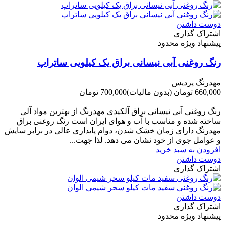
دوست داشتن
اشتراک گذاری
پیشنهاد ویژه محدود
رنگ روغنی آبی نیسانی براق یک کیلویی ساتراپ
مهدرنگ پردیس
660,000 تومان
(بدون مالیات)
700,000 تومان
-40,000 تومان
رنگ روغنی آبی نیسانی براق آلکیدی مهدرنگ از بهترین مواد آلی
ساخته شده و مناسب با آب و هوای ایران است رنگ روغنی براق
مهدرنگ دارای زﻣﺎن ﺧﺸﮏ ﺷﺪن، دوام ﭘﺎﯾﺪاری عالی در ﺑﺮاﺑﺮ ﺳﺎﯾﺶ
و ﻋﻮاﻣﻞ ﺟﻮی از ﺧﻮد ﻧﺸﺎن ﻣﯽ دﻫﺪ. ﻟﺬا ﺟﻬﺖ...
افزودن به سبد خرید
دوست داشتن
اشتراک گذاری
دوست داشتن
اشتراک گذاری
پیشنهاد ویژه محدود