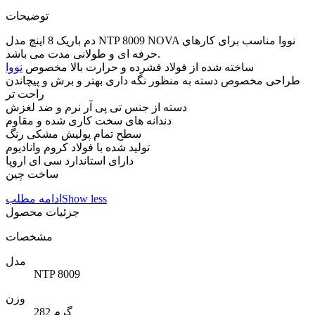
توضیحات
دم باریک 8 اینچ مدل NTP 8009 NOVA نووا مناسب برای کارهای
حرفه ای و طولانی مدت می باشد.
ساخته شده از فولاد فشرده و حرارت بالا مخصوص
نووا
طراحی مخصوص دسته به منظور نگه داری بهتر و برش و پیچاندن
راحت تر
دسته از جنس تی پی آر نرم و ضد لغزش
دندانه های سخت کاری شده و مقاوم
سطح تمام پولیش مشکی رنگ
تولید شده با فولاد کروم وانادیوم
دارای استاندارد سی ای اروپا
ساخت چین
Show less
ادامه مطلب
جزئیات محصول
مشخصات
مدل
NTP 8009
وزن
282 گرم