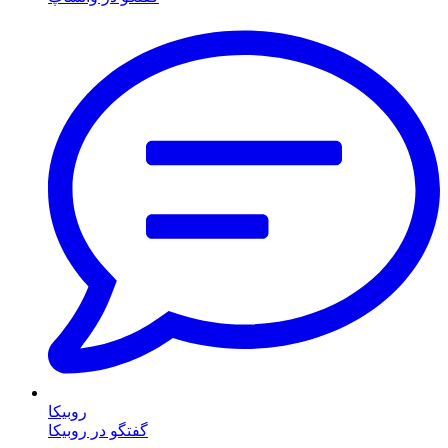
روبیکا
گفتگو در روبیکا