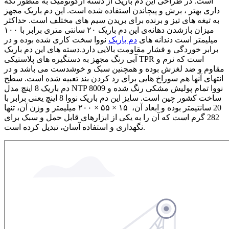
است. در طراحی این دم باریک از دسته ارگونومیک به منظور نگه
داری بهتر ، برش و پیچاندن استفاده شده است. این دم باریک مجهز
به تیغه های تیز و برنده برای بریدن سیم های مختلف است. حداکثر
میزان بازشدن دهانه‌ی این دم باریک ۲۰ سانتی متری برابر با ۱۰۰
میلیمتر است دندانه های
دم باریک
نووا سخت کاری شده بوده و در
برابر خوردگی و فشار مقاومت بالایی دارد.دسته های این دم باریک
آبی رنگ مجهز به دستگیره های پلاستیکی TPR است که نرم و
مقاوم و ضد لغزش بوده و همچنین سبک و خوشدست می باشد و در
انتهای آنها هم سوراخ هایی برای رد کردن بند تعبیه شده است. سطح
دم باریک 8 اینچ مدل NTP 8009 نووا تمام پولیش مشکی رنگ شده و
ساخت کشور چین است. سایز این دم باریک نووا 8 اینچ یعنی برابر با
20 سانتیمتر بوده و ابعاد آن، ۱۵ × ۵۵ × ۲۰۰ میلیمتر و وزن آن، تنها
282 گرم است که آن را به یکی از ابزارهای قابل حمل و سبک برای
نگهداری و استفاده آسان، تبدیل کرده است.