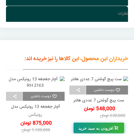
نظرات
خریداران این محصول، این کالاها را نیز خریده اند:
دوست داشتن
دوست داشتن
ست پیچ گوشتی 7 عددی هانتر
آچار جغجغه 13 رونیکس مدل
548,000 تومان
2163 RH
رونیکس
630,000 تومان
-82,000 تومان
875,000 تومان
افزودن به سبد خرید
1,100,000 تومان