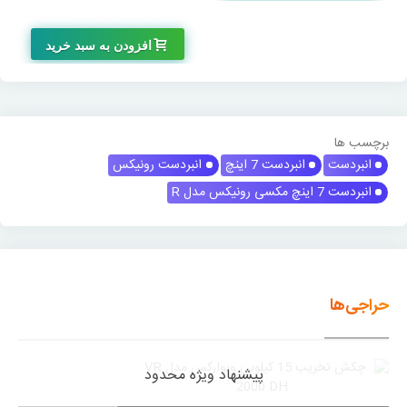
-225,000 تومان
افزودن به سبد خرید
برچسب ها
انبردست
انبردست 7 اینچ
انبردست رونیکس
انبردست 7 اینچ مکسی رونیکس مدل R
حراجی‌ها
پیشنهاد ویژه محدود