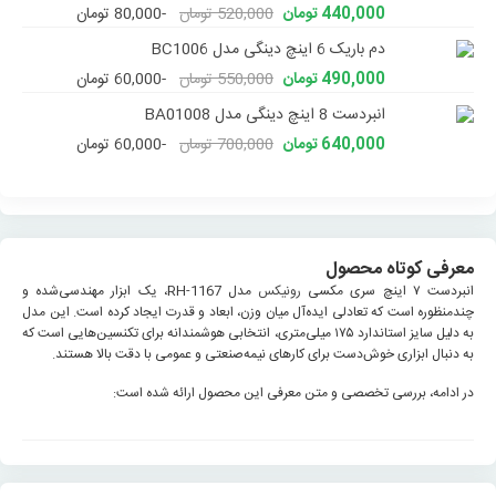
440,000 تومان
520,000 تومان
-80,000 تومان
دم باریک 6 اینچ دینگی مدل BC1006
490,000 تومان
550,000 تومان
-60,000 تومان
انبردست 8 اینچ دینگی مدل BA01008
640,000 تومان
700,000 تومان
-60,000 تومان
معرفی کوتاه محصول
انبردست ۷ اینچ سری مکسی
رونیکس
مدل RH-1167، یک ابزار مهندسی‌شده و
چندمنظوره است که تعادلی ایده‌آل میان وزن، ابعاد و قدرت ایجاد کرده است. این مدل
به دلیل سایز استاندارد ۱۷۵ میلی‌متری، انتخابی هوشمندانه برای تکنسین‌هایی است که
به دنبال ابزاری خوش‌دست برای کارهای نیمه‌صنعتی و عمومی با دقت بالا هستند.
در ادامه، بررسی تخصصی و متن معرفی این محصول ارائه شده است: