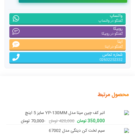
واتساپ
گفتگو در واتساپ
روبیکا
گفتگو در روبیکا
ایتا
گفتگو در ایتا
شماره تماس
02632252332
محصول مرتبط
انبر کف چین میتا مدل YP-130MM سایز 5 اینچ
350,000 تومان
420,000 تومان
-70,000 تومان
سیم لخت کن دینگی مدل 67002