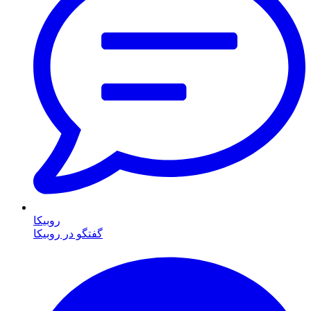
روبیکا
گفتگو در روبیکا