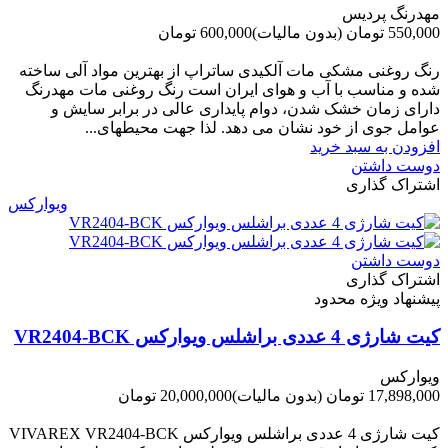
مهدرنگ پردیس
550,000 تومان
(بدون مالیات)
600,000 تومان
-50,000 تومان
رنگ روغنی مشکی مات آلکیدی ساتراپ از بهترین مواد آلی ساخته
شده و مناسب با آب و هوای ایران است رنگ روغنی مات مهدرنگ
دارای زﻣﺎن ﺧﺸﮏ ﺷﺪن، دوام ﭘﺎﯾﺪاری عالی در ﺑﺮاﺑﺮ ﺳﺎﯾﺶ و
ﻋﻮاﻣﻞ ﺟﻮی از ﺧﻮد ﻧﺸﺎن ﻣﯽ دﻫﺪ. ﻟﺬا ﺟﻬﺖ ﻣﺤﯿﻄ‌‌ﻬﺎی...
افزودن به سبد خرید
دوست داشتن
اشتراک گذاری
ویوارکس
دوست داشتن
اشتراک گذاری
پیشنهاد ویژه محدود
کیت شارژی 4 عددی براشلس ویوارکس VR2404-BCK
ویوارکس
17,898,000 تومان
(بدون مالیات)
20,000,000 تومان
-2,102,000 تومان
کیت شارژی 4 عددی براشلس ویوارکس VIVAREX VR2404-BCK