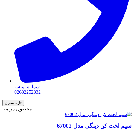
شماره تماس
02632252332
محصول مرتبط
سیم لخت کن دینگی مدل 67002