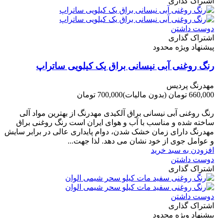
اشتراک گذاری
دوست داشتن
اشتراک گذاری
پیشنهاد ویژه محدود
رنگ روغنی آبی نیسانی براق یک کیلویی ساتراپ
مهدرنگ پردیس
660,000 تومان
(بدون مالیات)
700,000 تومان
-40,000 تومان
رنگ روغنی آبی نیسانی براق آلکیدی مهدرنگ از بهترین مواد آلی
ساخته شده و مناسب با آب و هوای ایران است رنگ روغنی براق
مهدرنگ دارای زﻣﺎن ﺧﺸﮏ ﺷﺪن، دوام ﭘﺎﯾﺪاری عالی در ﺑﺮاﺑﺮ ﺳﺎﯾﺶ
و ﻋﻮاﻣﻞ ﺟﻮی از ﺧﻮد ﻧﺸﺎن ﻣﯽ دﻫﺪ. ﻟﺬا ﺟﻬﺖ...
افزودن به سبد خرید
دوست داشتن
اشتراک گذاری
دوست داشتن
اشتراک گذاری
پیشنهاد ویژه محدود