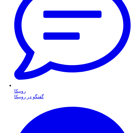
روبیکا
گفتگو در روبیکا