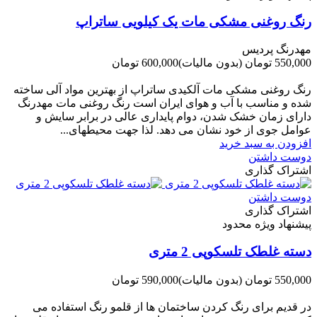
رنگ روغنی مشکی مات یک کیلویی ساتراپ
مهدرنگ پردیس
550,000 تومان
(بدون مالیات)
600,000 تومان
-50,000 تومان
رنگ روغنی مشکی مات آلکیدی ساتراپ از بهترین مواد آلی ساخته
شده و مناسب با آب و هوای ایران است رنگ روغنی مات مهدرنگ
دارای زﻣﺎن ﺧﺸﮏ ﺷﺪن، دوام ﭘﺎﯾﺪاری عالی در ﺑﺮاﺑﺮ ﺳﺎﯾﺶ و
ﻋﻮاﻣﻞ ﺟﻮی از ﺧﻮد ﻧﺸﺎن ﻣﯽ دﻫﺪ. ﻟﺬا ﺟﻬﺖ ﻣﺤﯿﻄ‌‌ﻬﺎی...
افزودن به سبد خرید
دوست داشتن
اشتراک گذاری
دوست داشتن
اشتراک گذاری
پیشنهاد ویژه محدود
دسته غلطک تلسکوپی 2 متری
550,000 تومان
(بدون مالیات)
590,000 تومان
-40,000 تومان
در قدیم برای رنگ کردن ساختمان ها از قلمو رنگ استفاده می