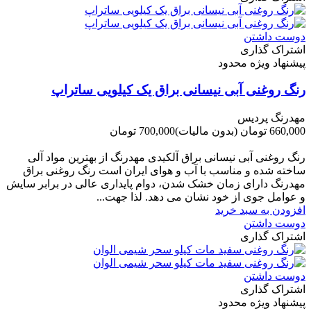
دوست داشتن
اشتراک گذاری
پیشنهاد ویژه محدود
رنگ روغنی آبی نیسانی براق یک کیلویی ساتراپ
مهدرنگ پردیس
660,000 تومان
(بدون مالیات)
700,000 تومان
-40,000 تومان
رنگ روغنی آبی نیسانی براق آلکیدی مهدرنگ از بهترین مواد آلی
ساخته شده و مناسب با آب و هوای ایران است رنگ روغنی براق
مهدرنگ دارای زﻣﺎن ﺧﺸﮏ ﺷﺪن، دوام ﭘﺎﯾﺪاری عالی در ﺑﺮاﺑﺮ ﺳﺎﯾﺶ
و ﻋﻮاﻣﻞ ﺟﻮی از ﺧﻮد ﻧﺸﺎن ﻣﯽ دﻫﺪ. ﻟﺬا ﺟﻬﺖ...
افزودن به سبد خرید
دوست داشتن
اشتراک گذاری
دوست داشتن
اشتراک گذاری
پیشنهاد ویژه محدود