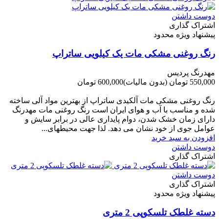
دوست داشتن
اشتراک گذاری
پیشنهاد ویژه محدود
رنگ روغنی مشکی مات یک کیلویی ساتراپ
مهدرنگ پردیس
550,000 تومان
(بدون مالیات)
600,000 تومان
-50,000 تومان
رنگ روغنی مشکی مات آلکیدی ساتراپ از بهترین مواد آلی ساخته
شده و مناسب با آب و هوای ایران است رنگ روغنی مات مهدرنگ
دارای زﻣﺎن ﺧﺸﮏ ﺷﺪن، دوام ﭘﺎﯾﺪاری عالی در ﺑﺮاﺑﺮ ﺳﺎﯾﺶ و
ﻋﻮاﻣﻞ ﺟﻮی از ﺧﻮد ﻧﺸﺎن ﻣﯽ دﻫﺪ. ﻟﺬا ﺟﻬﺖ ﻣﺤﯿﻄ‌‌ﻬﺎی...
افزودن به سبد خرید
دوست داشتن
اشتراک گذاری
دوست داشتن
اشتراک گذاری
پیشنهاد ویژه محدود
دسته غلطک تلسکوپی 2 متری