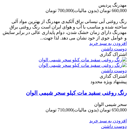
مهدرنگ پردیس
660,000 تومان
(بدون مالیات)
700,000 تومان
-40,000 تومان
رنگ روغنی آبی نیسانی براق آلکیدی مهدرنگ از بهترین مواد آلی
ساخته شده و مناسب با آب و هوای ایران است رنگ روغنی براق
مهدرنگ دارای زﻣﺎن ﺧﺸﮏ ﺷﺪن، دوام ﭘﺎﯾﺪاری عالی در ﺑﺮاﺑﺮ ﺳﺎﯾﺶ
و ﻋﻮاﻣﻞ ﺟﻮی از ﺧﻮد ﻧﺸﺎن ﻣﯽ دﻫﺪ. ﻟﺬا ﺟﻬﺖ...
افزودن به سبد خرید
دوست داشتن
اشتراک گذاری
دوست داشتن
اشتراک گذاری
پیشنهاد ویژه محدود
رنگ روغنی سفید مات کیلو سحر شیمی الوان
سحر شیمی الوان
650,000 تومان
(بدون مالیات)
710,000 تومان
-60,000 تومان
افزودن به سبد خرید
دوست داشتن