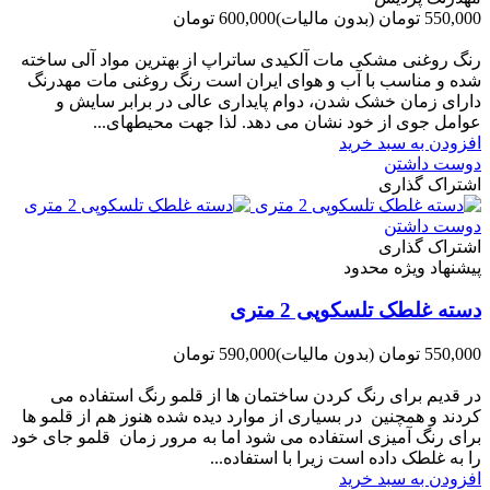
550,000 تومان
(بدون مالیات)
600,000 تومان
-50,000 تومان
رنگ روغنی مشکی مات آلکیدی ساتراپ از بهترین مواد آلی ساخته
شده و مناسب با آب و هوای ایران است رنگ روغنی مات مهدرنگ
دارای زﻣﺎن ﺧﺸﮏ ﺷﺪن، دوام ﭘﺎﯾﺪاری عالی در ﺑﺮاﺑﺮ ﺳﺎﯾﺶ و
ﻋﻮاﻣﻞ ﺟﻮی از ﺧﻮد ﻧﺸﺎن ﻣﯽ دﻫﺪ. ﻟﺬا ﺟﻬﺖ ﻣﺤﯿﻄ‌‌ﻬﺎی...
افزودن به سبد خرید
دوست داشتن
اشتراک گذاری
دوست داشتن
اشتراک گذاری
پیشنهاد ویژه محدود
دسته غلطک تلسکوپی 2 متری
550,000 تومان
(بدون مالیات)
590,000 تومان
-40,000 تومان
در قدیم برای رنگ کردن ساختمان ها از قلمو رنگ استفاده می
کردند و همچنین در بسیاری از موارد دیده شده هنوز هم از قلمو ها
برای رنگ آمیزی استفاده می شود اما به مرور زمان قلمو جای خود
را به غلطک داده است زیرا با استفاده...
افزودن به سبد خرید