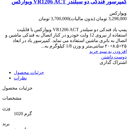
کمپرسور فندکی دو سیلندر VR1206 ACT ویوارکس
ویوارکس
3,298,000 تومان
(بدون مالیات)
3,700,000 تومان
-402,000 تومان
پمپ باد فندکی دو سیلندر VR1206 ACT ویوارکس با قابلیت
استفاده از نیروی 12 ولت خودرو در کنار اتصال به فندکی ماشین و
اتصال به باتری ماشین استفاده می نماید. کمپرسور باد در ابعاد
۲۵×۸.۵×۲۰ سانتی‌متر و وزن 1/8 کیلوگرم به...
افزودن به سبد خرید
دوست داشتن
اشتراک گذاری
جزئیات محصول
نظرات
جزئیات محصول
مشخصات
وزن
1020 گرم
برند