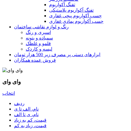
تفنگ آکواریوم
تفنگ آکواریوم پلاستیکی
چسب آکواریوم پیچی غفاری
چسب آکواریوم پمادی غفاری
رنگ و لوازم نقاشی ساختمان
اسپری و رنگ
سمباده و بتونه
قلمو و غلطک
لیسه و کاردک
ابزارهای دستی پر مصرف زیر 500 هزار تومان
فروش عمده همکاران
وای وای
انتخاب
ردیف
نام، الف تا ی
نام، ی تا الف
قیمت، کم به زیاد
قیمت، زیاد به کم