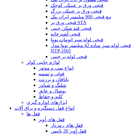
قیچی ورق بر عینکی کوچک
قیچی ورق بر عینکی بزرگ
تیغ قیچی 900 میلیمتر ایران پتک
قیچی ورق بر STA
قیچی قند شکن چینی
قیچی آشپزخانه
قیچی لوله سبز اتومات نووا
قیچی لوله سبز ساده 42 میلیمتر نووا مدل
NTP-1001
قیچی لوله بر چینی
لوازم جانبی کولر
انواع پمپ و موتور
فولی و تسمه
یاتاقان و برزنت
شلنگ و شناور
پوشال و عایق
کلید و حفاظ
ابزارهای اندازه گیری
انواع قفل دستگیره و یراق آلات
قفل ها
قفل های آویز
قفل های رمزدار
قفل آویز 20 باتیس