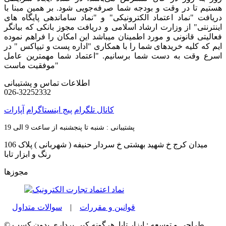
هستیم تا در وقت و بودجه شما صرفه‌جویی شود. بر همین مبنا با
دریافت "نماد اعتماد الکترونیکی" و "نماد ساماندهی پایگاه های
اینترنتی" از وزارت ارشاد اسلامی و دریافت مجوز بانکی که بیانگر
فعالیتی قانونی و مورد اطمینان میباشد این امکان را فراهم نموده
ایم که کلیه خریدهای شما را با همکاری "اداره پست و تیپاکس " در
اسرع وقت به دست شما برسانیم. "اعتماد شما مهمترین عامل
موفقیت ماست"
اطلاعات تماس و پشتیبانی
026-32252332
کانال تلگرام
پیج اینستاگرام
آپارات
پشتیبانی : شنبه تا پنجشنبه از ساعت 9 الی 19
میدان کرج خ شهید بهشتی خ سردار حنیفه ( شهربانی ) پلاک 106
رنگ و ابزار تابا
مجوزها
قوانین و مقررات
|
سوالات متداول
© طراحی و توسعه : ابزار تابا. هرگونه کپی برداری بدون کسب