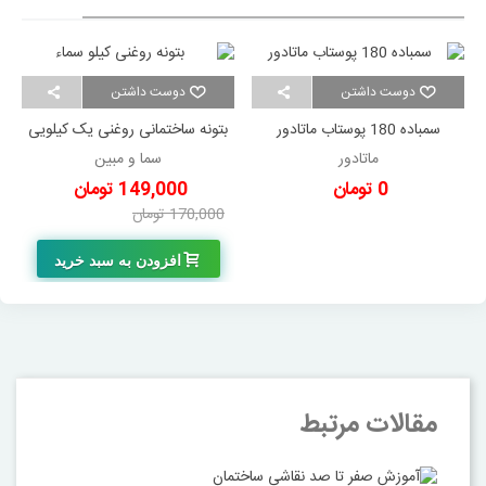
دوست داشتن
دوست داشتن
سمباده 180 پوستاب ماتادور
بتونه ساختمانی روغنی یک کیلویی
سما
ماتادور
سما و مبین
0 تومان
149,000 تومان
170,000 تومان
-21,000 تومان
افزودن به سبد خرید
مقالات مرتبط