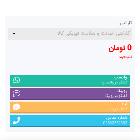
گارانتی :
0 تومان
ناموجود
واتساپ
گفتگو در واتساپ
روبیکا
گفتگو در روبیکا
ایتا
گفتگو در ایتا
شماره تماس
02632252332