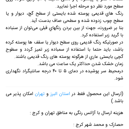
سطح مورد نظر دو مرحله اجرا نمایید.
رﻧﮓ ﻫﺎي ﻗﺪﯾﻤﯽ پوسته شده ﺑﺎﯾﺴﺘﯽ از ﺳﻄﺢ گچ، دیوار و یا
سطح چوب زدوده ﺷﺪه و ﺳﻄﺤﯽ ﺻﺎف ﺑﺪﺳﺖ آﯾﺪ.
ﺑﻨﺎ ﺑﺮ ﺿﺮورت، ﺟﻬﺖ از ﺑﯿﻦ ﺑﺮدن رﻧﮕﻬﺎي ﻗﺒﻠﯽ ﻣﯽﺗﻮان از ﺳﻨﺒﺎده
با گرید زبر اﺳﺘﻔﺎده ﮐﺮد.
در ﺻﻮرﺗﯿﮑﻪ رنگ قدیمی روی ﺳﻄﺢ دیوار یا سقف ها پوسته کرده
ﺑﺎﺷﺪ، ﺑﺎﯾﺪ ﺣﺘﻤﺎ ﺑﺎ اﺳﺘﻔﺎده از سمباده زبر ﺗﻤﯿﺰ ﮔﺮدد و سطوح
گچی ﺑﺎﯾﺴﺘﯽ ﻋﺎري از ﻫﺮﮔﻮﻧﻪ پوسته های رنگ قدیمی باشند.
زمان خشک شدن حداکثر یک ساعت می باشد.
درمحیط سر پوشیده در دمای ۵ تا ۴۰ درجه سانتیگراد نگهداری
شود.
(ارسال این محصول فقط در
استان البرز
و
تهران
امکان پذیر می
باشد.)
هزینه ارسال با آژانس رنگی به مناطق تهران و کرج :
حصارک و محمد شهر کرج :