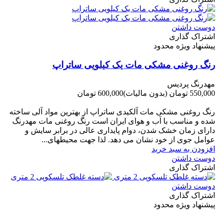
دوست داشتن
اشتراک گذاری
پیشنهاد ویژه محدود
رنگ روغنی مشکی مات یک کیلویی ساتراپ
مهدرنگ پردیس
550,000 تومان
(بدون مالیات)
600,000 تومان
-50,000 تومان
رنگ روغنی مشکی مات آلکیدی ساتراپ از بهترین مواد آلی ساخته
شده و مناسب با آب و هوای ایران است رنگ روغنی مات مهدرنگ
دارای زﻣﺎن ﺧﺸﮏ ﺷﺪن، دوام ﭘﺎﯾﺪاری عالی در ﺑﺮاﺑﺮ ﺳﺎﯾﺶ و
ﻋﻮاﻣﻞ ﺟﻮی از ﺧﻮد ﻧﺸﺎن ﻣﯽ دﻫﺪ. ﻟﺬا ﺟﻬﺖ ﻣﺤﯿﻄ‌‌ﻬﺎی...
افزودن به سبد خرید
دوست داشتن
اشتراک گذاری
دوست داشتن
اشتراک گذاری
پیشنهاد ویژه محدود