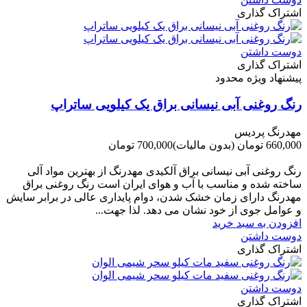
اشتراک گذاری
دوست داشتن
اشتراک گذاری
پیشنهاد ویژه محدود
رنگ روغنی آبی نیسانی براق یک کیلویی ساتراپ
مهدرنگ پردیس
660,000 تومان
(بدون مالیات)
700,000 تومان
-40,000 تومان
رنگ روغنی آبی نیسانی براق آلکیدی مهدرنگ از بهترین مواد آلی
ساخته شده و مناسب با آب و هوای ایران است رنگ روغنی براق
مهدرنگ دارای زﻣﺎن ﺧﺸﮏ ﺷﺪن، دوام ﭘﺎﯾﺪاری عالی در ﺑﺮاﺑﺮ ﺳﺎﯾﺶ
و ﻋﻮاﻣﻞ ﺟﻮی از ﺧﻮد ﻧﺸﺎن ﻣﯽ دﻫﺪ. ﻟﺬا ﺟﻬﺖ...
افزودن به سبد خرید
دوست داشتن
اشتراک گذاری
دوست داشتن
اشتراک گذاری