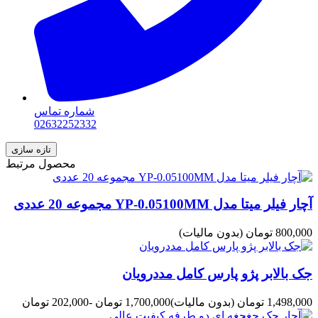
شماره تماس
02632252332
محصول مرتبط
آچار فیلر میتا مدل YP-0.05100MM مجموعه 20 عددی
800,000 تومان
(بدون مالیات)
جک بالابر پژو پارس کامل مددرویان
1,498,000 تومان
(بدون مالیات)
1,700,000 تومان
-202,000 تومان