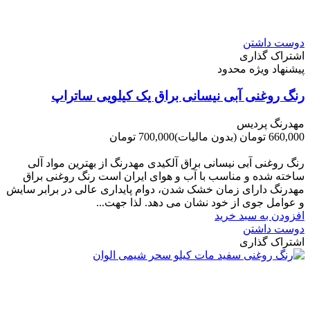
دوست داشتن
اشتراک گذاری
پیشنهاد ویژه محدود
رنگ روغنی آبی نیسانی براق یک کیلویی ساتراپ
مهدرنگ پردیس
660,000 تومان
(بدون مالیات)
700,000 تومان
-40,000 تومان
رنگ روغنی آبی نیسانی براق آلکیدی مهدرنگ از بهترین مواد آلی
ساخته شده و مناسب با آب و هوای ایران است رنگ روغنی براق
مهدرنگ دارای زﻣﺎن ﺧﺸﮏ ﺷﺪن، دوام ﭘﺎﯾﺪاری عالی در ﺑﺮاﺑﺮ ﺳﺎﯾﺶ
و ﻋﻮاﻣﻞ ﺟﻮی از ﺧﻮد ﻧﺸﺎن ﻣﯽ دﻫﺪ. ﻟﺬا ﺟﻬﺖ...
افزودن به سبد خرید
دوست داشتن
اشتراک گذاری