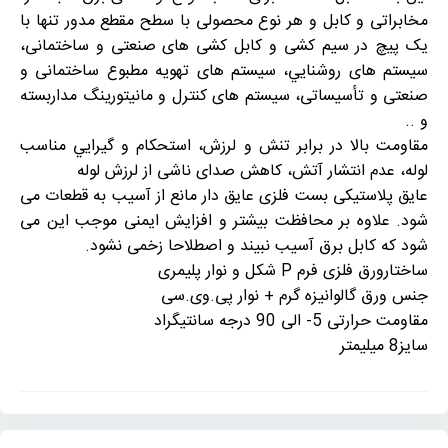
مخابراتی و کابل و هر نوع محصولی با سطح مقطع مدور تنها با
یک پیچ در سيم کشی و کابل کشی های صنعتی و ساختمانی،
سيستم های روشنايي، سیستم های تهويه مطبوع ساختمانی و
صنعتی و تأسيساتی، سيستم های کنترل و مانيتورينگ مداربسته
و ..
مقاومت بالا در برابر تنش و لرزش، استحکام و گيرايي مناسب
لوله، عدم انتشار آتش، کاهش صدای ناشی از لرزش لوله
عایق پلاستیکی بست فلزی عایق دار مانع از آسیب به قطعات می
شود. علاوه بر محافظت بیشتر و افزایش ایمنی موجب این می
شود که کابل برق آسیب نبیند و اصطلاحا زخمی نشود.
ساختارورق فلزی فرم P شکل و نوار پليمری
جنس ورق گالوانيزه گرم + نوار پی.وی.سی
مقاومت حرارتی 5- الی 90 درجه سانتيگراد
سایز8 میلیمتر