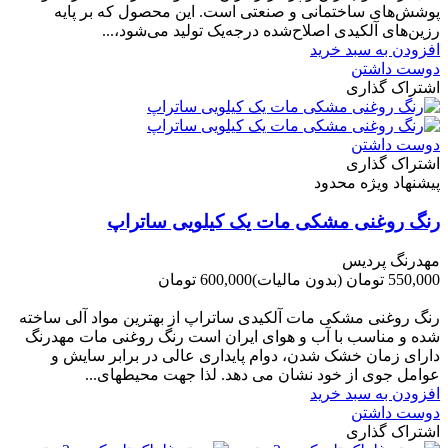
پوشش‌های ساختمانی و صنعتی است. این محصول که بر پایه
رزین‌های آلکیدی اصلاح‌شده درجه‌یک تولید می‌شود،...
افزودن به سبد خرید
دوست داشتن
اشتراک گذاری
دوست داشتن
اشتراک گذاری
پیشنهاد ویژه محدود
رنگ روغنی مشکی مات یک کیلویی ساتراپ
مهدرنگ پردیس
550,000 تومان
(بدون مالیات)
600,000 تومان
-50,000 تومان
رنگ روغنی مشکی مات آلکیدی ساتراپ از بهترین مواد آلی ساخته
شده و مناسب با آب و هوای ایران است رنگ روغنی مات مهدرنگ
دارای زﻣﺎن ﺧﺸﮏ ﺷﺪن، دوام ﭘﺎﯾﺪاری عالی در ﺑﺮاﺑﺮ ﺳﺎﯾﺶ و
ﻋﻮاﻣﻞ ﺟﻮی از ﺧﻮد ﻧﺸﺎن ﻣﯽ دﻫﺪ. ﻟﺬا ﺟﻬﺖ ﻣﺤﯿﻄ‌‌ﻬﺎی...
افزودن به سبد خرید
دوست داشتن
اشتراک گذاری