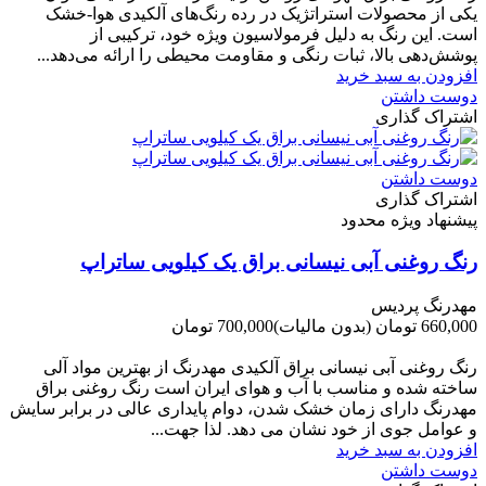
یکی از محصولات استراتژیک در رده رنگ‌های آلکیدی هوا-خشک
است. این رنگ به دلیل فرمولاسیون ویژه خود، ترکیبی از
پوشش‌دهی بالا، ثبات رنگی و مقاومت محیطی را ارائه می‌دهد...
افزودن به سبد خرید
دوست داشتن
اشتراک گذاری
دوست داشتن
اشتراک گذاری
پیشنهاد ویژه محدود
رنگ روغنی آبی نیسانی براق یک کیلویی ساتراپ
مهدرنگ پردیس
660,000 تومان
(بدون مالیات)
700,000 تومان
-40,000 تومان
رنگ روغنی آبی نیسانی براق آلکیدی مهدرنگ از بهترین مواد آلی
ساخته شده و مناسب با آب و هوای ایران است رنگ روغنی براق
مهدرنگ دارای زﻣﺎن ﺧﺸﮏ ﺷﺪن، دوام ﭘﺎﯾﺪاری عالی در ﺑﺮاﺑﺮ ﺳﺎﯾﺶ
و ﻋﻮاﻣﻞ ﺟﻮی از ﺧﻮد ﻧﺸﺎن ﻣﯽ دﻫﺪ. ﻟﺬا ﺟﻬﺖ...
افزودن به سبد خرید
دوست داشتن