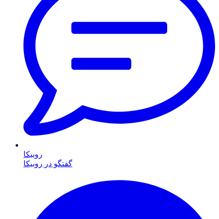
روبیکا
گفتگو در روبیکا