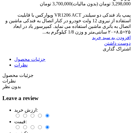
3,298,000 تومان
(بدون مالیات)
3,700,000 تومان
-402,000 تومان
پمپ باد فندکی دو سیلندر VR1206 ACT ویوارکس با قابلیت
استفاده از نیروی 12 ولت خودرو در کنار اتصال به فندکی ماشین و
اتصال به باتری ماشین استفاده می نماید. کمپرسور باد در ابعاد
۲۵×۸.۵×۲۰ سانتی‌متر و وزن 1/8 کیلوگرم به...
افزودن به سبد خرید
دوست داشتن
اشتراک گذاری
جزئیات محصول
نظرات
جزئیات محصول
نظرات
بدون نظر
Leave a review
ارزش خرید:
قیمت: