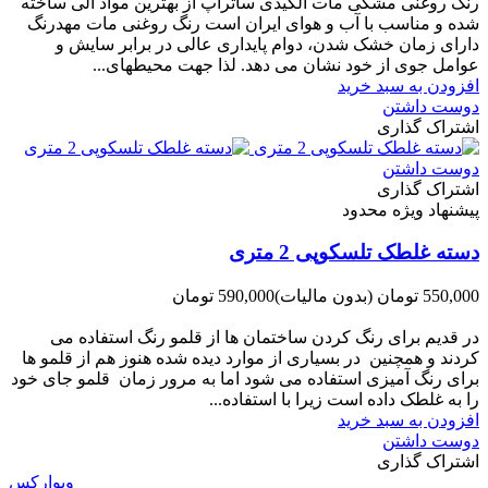
رنگ روغنی مشکی مات آلکیدی ساتراپ از بهترین مواد آلی ساخته
شده و مناسب با آب و هوای ایران است رنگ روغنی مات مهدرنگ
دارای زﻣﺎن ﺧﺸﮏ ﺷﺪن، دوام ﭘﺎﯾﺪاری عالی در ﺑﺮاﺑﺮ ﺳﺎﯾﺶ و
ﻋﻮاﻣﻞ ﺟﻮی از ﺧﻮد ﻧﺸﺎن ﻣﯽ دﻫﺪ. ﻟﺬا ﺟﻬﺖ ﻣﺤﯿﻄ‌‌ﻬﺎی...
افزودن به سبد خرید
دوست داشتن
اشتراک گذاری
دوست داشتن
اشتراک گذاری
پیشنهاد ویژه محدود
دسته غلطک تلسکوپی 2 متری
550,000 تومان
(بدون مالیات)
590,000 تومان
-40,000 تومان
در قدیم برای رنگ کردن ساختمان ها از قلمو رنگ استفاده می
کردند و همچنین در بسیاری از موارد دیده شده هنوز هم از قلمو ها
برای رنگ آمیزی استفاده می شود اما به مرور زمان قلمو جای خود
را به غلطک داده است زیرا با استفاده...
افزودن به سبد خرید
دوست داشتن
اشتراک گذاری
ویوارکس