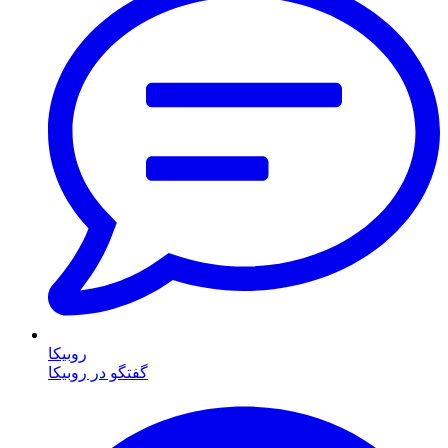
روبیکا
گفتگو در روبیکا