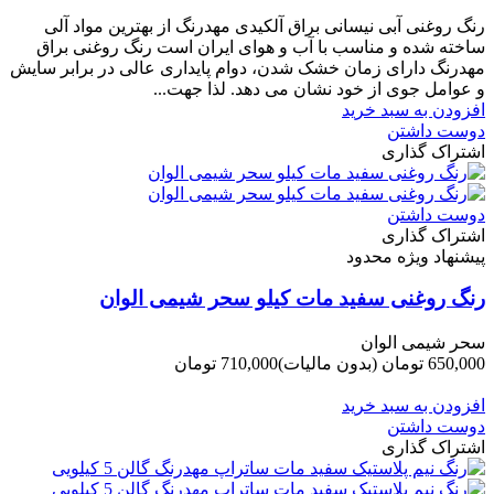
-40,000 تومان
رنگ روغنی آبی نیسانی براق آلکیدی مهدرنگ از بهترین مواد آلی
ساخته شده و مناسب با آب و هوای ایران است رنگ روغنی براق
مهدرنگ دارای زﻣﺎن ﺧﺸﮏ ﺷﺪن، دوام ﭘﺎﯾﺪاری عالی در ﺑﺮاﺑﺮ ﺳﺎﯾﺶ
و ﻋﻮاﻣﻞ ﺟﻮی از ﺧﻮد ﻧﺸﺎن ﻣﯽ دﻫﺪ. ﻟﺬا ﺟﻬﺖ...
افزودن به سبد خرید
دوست داشتن
اشتراک گذاری
دوست داشتن
اشتراک گذاری
پیشنهاد ویژه محدود
رنگ روغنی سفید مات کیلو سحر شیمی الوان
سحر شیمی الوان
650,000 تومان
(بدون مالیات)
710,000 تومان
-60,000 تومان
افزودن به سبد خرید
دوست داشتن
اشتراک گذاری