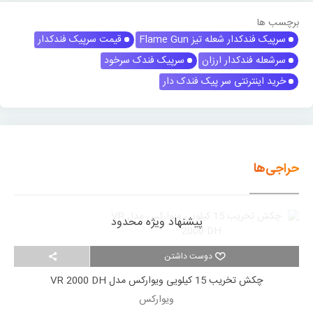
برچسب ها
سرپیک فندکدار شعله تیز Flame Gun
قیمت سرپیک فندکدار
سرشعله فندکدار ارزان
سرپیک فندک سرخود
خرید اینترنتی سر پیک فندک دار
حراجی‌ها
پیشنهاد ویژه محدود
دوست داشتن
چکش تخریب 15 کیلویی ویوارکس مدل VR 2000 DH
ویوارکس