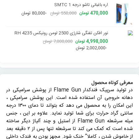
اره باغبانی تاشو درجه 1 SMTC
470,000 تومان
550,000 تومان
-80,000 تومان
نور افکن تفنگی شارژی 2500 لومن رونیکس RH 4235
4,998,000 تومان
7,000,000 تومان
-2,002,000 تومان
معرفی کوتاه محصول
در تولید سرپیک فندکدار Flame Gun از پوشش سرامیکی در
دهانه خروجی آن استفاده شده است. این پوشش سرامیکی ،
این امکان را به محصول می دهد که بتواند تا دمای ۱۳۰۰ درجه
سانتی گراد حرارت برای شما تولید نماید. علاوه بر این ، جنس
میله سرشعله Flame Gun از استیل و چند آلیاژ دیگر ساخته
شده است که کمک می کند تا سرشعله تنها پس از ۲ دقیقه بعد
از خاموش شدن ، کاملا” خنک شود. مجهز بودن به فندک داخلی