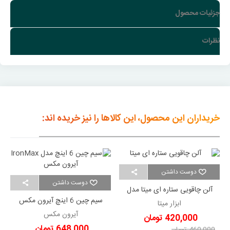
جزئیات محصول
نظرات
خریداران این محصول، این کالاها را نیز خریده اند:
دوست داشتن
دوست داشتن
آلن چاقویی ستاره ای میتا مدل
MT8
سیم چین 6 اینچ آیرون مکس
ابزار میتا
IronMax
آیرون مکس
420,000 تومان
648,000 تومان
460,000 تومان
-40,000 تومان