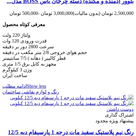
بلوور (دمنده و مکنده) دسته چرخان باس BOSS مدل...
2,500,000 تومان
(بدون مالیات)
3,000,000 تومان
-500,000 تومان
معرفی کوتاه محصول
ولتاژ 220 ولت
قدرت ورودی 120 وات
سرعت 2800 دور بر دقیقه
حجم هوای خروجی 2/8 متر مکعب در دقیقه
قطر کالیبر ( دهانه ) 7/5 سانتیمتر
مجهز به کابل برق 1/5 متری
وزن 3 کیلوگرم
ساخت ایران
Show less
ادامه مطلب
رنگ و لوازم نقاشی ساختمان
دوست داشتن
اشتراک گذاری
پیشنهاد ویژه محدود
رنگ نیم پلاستیک سفید مات درجه 1 پارسیفام دبه 12/5