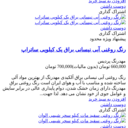
افزودن به سبد خرید
دوست داشتن
اشتراک گذاری
دوست داشتن
اشتراک گذاری
پیشنهاد ویژه محدود
رنگ روغنی آبی نیسانی براق یک کیلویی ساتراپ
مهدرنگ پردیس
660,000 تومان
(بدون مالیات)
700,000 تومان
-40,000 تومان
رنگ روغنی آبی نیسانی براق آلکیدی مهدرنگ از بهترین مواد آلی
ساخته شده و مناسب با آب و هوای ایران است رنگ روغنی براق
مهدرنگ دارای زﻣﺎن ﺧﺸﮏ ﺷﺪن، دوام ﭘﺎﯾﺪاری عالی در ﺑﺮاﺑﺮ ﺳﺎﯾﺶ
و ﻋﻮاﻣﻞ ﺟﻮی از ﺧﻮد ﻧﺸﺎن ﻣﯽ دﻫﺪ. ﻟﺬا ﺟﻬﺖ...
افزودن به سبد خرید
دوست داشتن
اشتراک گذاری
دوست داشتن