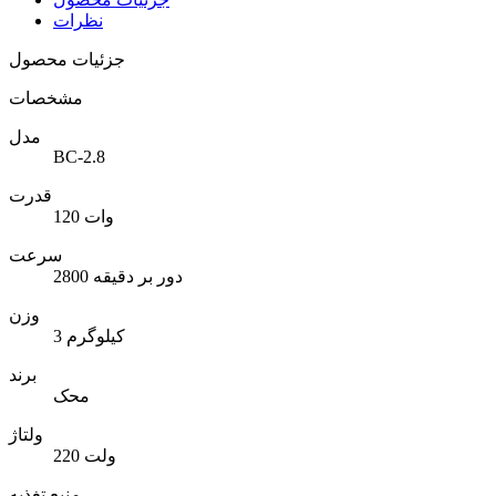
نظرات
جزئیات محصول
مشخصات
مدل
BC-2.8
قدرت
120 وات
سرعت
2800 دور بر دقیقه
وزن
3 کیلوگرم
برند
محک
ولتاژ
220 ولت
منبع تغذیه