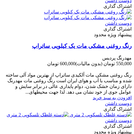
دوست داشتن
اشتراک گذاری
دوست داشتن
اشتراک گذاری
پیشنهاد ویژه محدود
رنگ روغنی مشکی مات یک کیلویی ساتراپ
مهدرنگ پردیس
550,000 تومان
(بدون مالیات)
600,000 تومان
-50,000 تومان
رنگ روغنی مشکی مات آلکیدی ساتراپ از بهترین مواد آلی ساخته
شده و مناسب با آب و هوای ایران است رنگ روغنی مات مهدرنگ
دارای زﻣﺎن ﺧﺸﮏ ﺷﺪن، دوام ﭘﺎﯾﺪاری عالی در ﺑﺮاﺑﺮ ﺳﺎﯾﺶ و
ﻋﻮاﻣﻞ ﺟﻮی از ﺧﻮد ﻧﺸﺎن ﻣﯽ دﻫﺪ. ﻟﺬا ﺟﻬﺖ ﻣﺤﯿﻄ‌‌ﻬﺎی...
افزودن به سبد خرید
دوست داشتن
اشتراک گذاری
دوست داشتن
اشتراک گذاری
پیشنهاد ویژه محدود