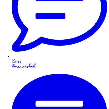
روبیکا
گفتگو در روبیکا